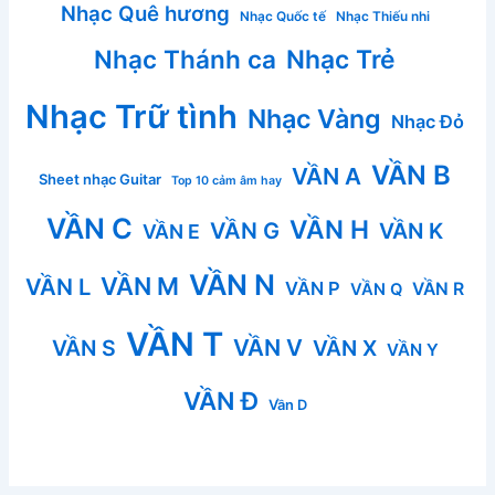
Nhạc Quê hương
Nhạc Quốc tế
Nhạc Thiếu nhi
Nhạc Thánh ca
Nhạc Trẻ
Nhạc Trữ tình
Nhạc Vàng
Nhạc Đỏ
VẦN B
VẦN A
Sheet nhạc Guitar
Top 10 cảm âm hay
VẦN C
VẦN H
VẦN G
VẦN K
VẦN E
VẦN N
VẦN M
VẦN L
VẦN P
VẦN R
VẦN Q
VẦN T
VẦN V
VẦN S
VẦN X
VẦN Y
VẦN Đ
Vần D