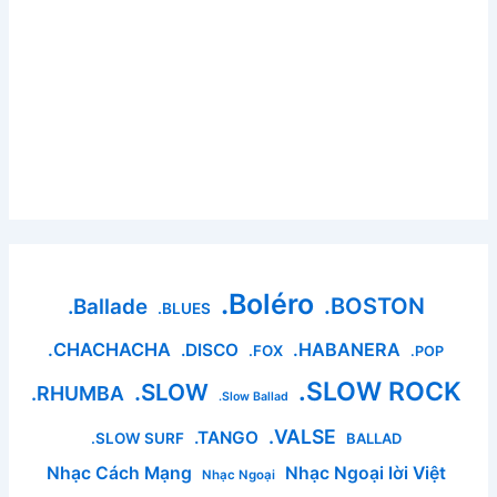
.Boléro
.BOSTON
.Ballade
.BLUES
.CHACHACHA
.HABANERA
.DISCO
.FOX
.POP
.SLOW ROCK
.SLOW
.RHUMBA
.Slow Ballad
.VALSE
.TANGO
.SLOW SURF
BALLAD
Nhạc Cách Mạng
Nhạc Ngoại lời Việt
Nhạc Ngoại