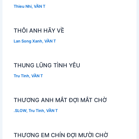
Thieu Nhi
,
VẦN T
THÔI ANH HÃY VỀ
Lan Song Xanh
,
VẦN T
THUNG LŨNG TÌNH YÊU
Tru Tinh
,
VẦN T
THƯƠNG ANH MẮT ĐỢI MẮT CHỜ
.SLOW
,
Tru Tinh
,
VẦN T
THƯƠNG EM CHÍN ĐỢI MƯỜI CHỜ