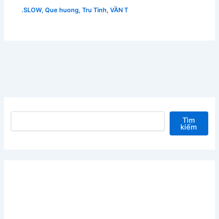
.SLOW
,
Que huong
,
Tru Tinh
,
VẦN T
Tìm kiếm
Tìm
kiếm