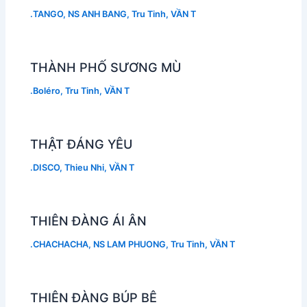
.TANGO
,
NS ANH BANG
,
Tru Tinh
,
VẦN T
THÀNH PHỐ SƯƠNG MÙ
.Boléro
,
Tru Tinh
,
VẦN T
THẬT ĐÁNG YÊU
.DISCO
,
Thieu Nhi
,
VẦN T
THIÊN ĐÀNG ÁI ÂN
.CHACHACHA
,
NS LAM PHUONG
,
Tru Tinh
,
VẦN T
THIÊN ĐÀNG BÚP BÊ