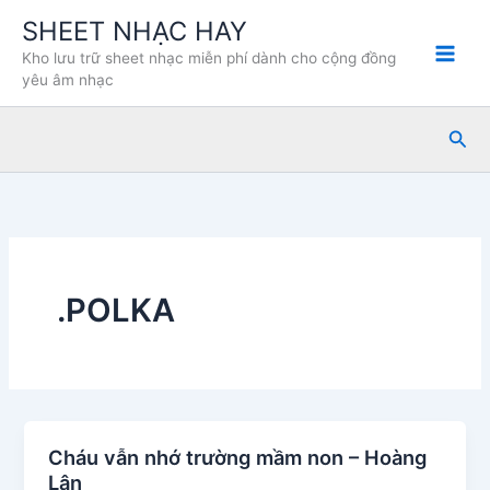
Nhảy
SHEET NHẠC HAY
tới
Kho lưu trữ sheet nhạc miễn phí dành cho cộng đồng
nội
yêu âm nhạc
dung
Tìm
kiế
.POLKA
Cháu vẫn nhớ trường mầm non – Hoàng
Lân