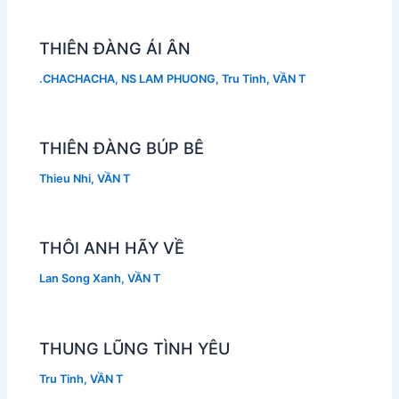
THIÊN ĐÀNG ÁI ÂN
.CHACHACHA
,
NS LAM PHUONG
,
Tru Tinh
,
VẦN T
THIÊN ĐÀNG BÚP BÊ
Thieu Nhi
,
VẦN T
THÔI ANH HÃY VỀ
Lan Song Xanh
,
VẦN T
THUNG LŨNG TÌNH YÊU
Tru Tinh
,
VẦN T