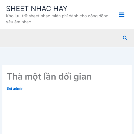
Nhảy
SHEET NHẠC HAY
tới
Kho lưu trữ sheet nhạc miễn phí dành cho cộng đồng
nội
yêu âm nhạc
dung
Tìm
kiế
Thà một lần dối gian
Bởi
admin