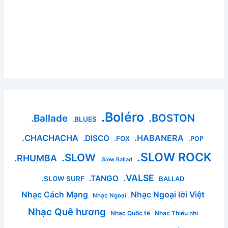
.Boléro
.BOSTON
.Ballade
.BLUES
.CHACHACHA
.HABANERA
.DISCO
.FOX
.POP
.SLOW ROCK
.SLOW
.RHUMBA
.Slow Ballad
.VALSE
.TANGO
.SLOW SURF
BALLAD
Nhạc Cách Mạng
Nhạc Ngoại lời Việt
Nhạc Ngoại
Nhạc Quê hương
Nhạc Quốc tế
Nhạc Thiếu nhi