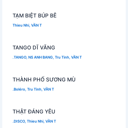
TẠM BIỆT BÚP BÊ
Thieu Nhi
,
VẦN T
TANGO DĨ VÃNG
.TANGO
,
NS ANH BANG
,
Tru Tinh
,
VẦN T
THÀNH PHỐ SƯƠNG MÙ
.Boléro
,
Tru Tinh
,
VẦN T
THẬT ĐÁNG YÊU
.DISCO
,
Thieu Nhi
,
VẦN T