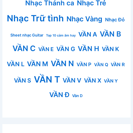
Nhạc Thánh ca
Nhạc Trẻ
Nhạc Trữ tình
Nhạc Vàng
Nhạc Đỏ
VẦN B
VẦN A
Sheet nhạc Guitar
Top 10 cảm âm hay
VẦN C
VẦN H
VẦN G
VẦN K
VẦN E
VẦN N
VẦN M
VẦN L
VẦN P
VẦN R
VẦN Q
VẦN T
VẦN V
VẦN S
VẦN X
VẦN Y
VẦN Đ
Vần D