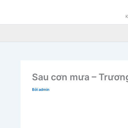
Nhảy
tới
K
nội
dung
Sau cơn mưa – Trươn
Bởi
admin