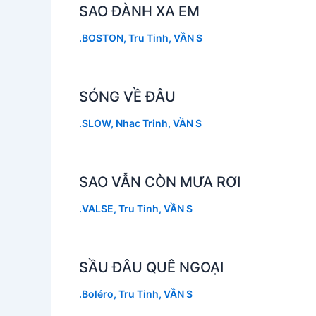
SAO ĐÀNH XA EM
.BOSTON
,
Tru Tinh
,
VẦN S
SÓNG VỀ ĐÂU
.SLOW
,
Nhac Trinh
,
VẦN S
SAO VẪN CÒN MƯA RƠI
.VALSE
,
Tru Tinh
,
VẦN S
SẦU ĐÂU QUÊ NGOẠI
.Boléro
,
Tru Tinh
,
VẦN S