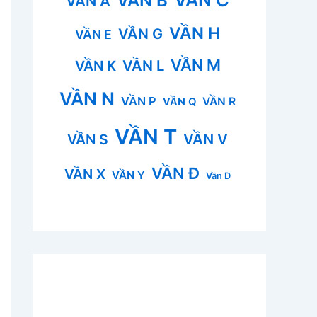
VẦN B
VẦN A
VẦN H
VẦN G
VẦN E
VẦN M
VẦN L
VẦN K
VẦN N
VẦN P
VẦN R
VẦN Q
VẦN T
VẦN V
VẦN S
VẦN Đ
VẦN X
VẦN Y
Vần D