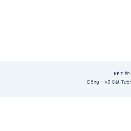
KẾ TIẾ
Đông – Vũ Cát Tườ