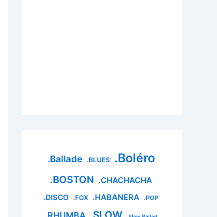
.Boléro
.Ballade
.BLUES
.BOSTON
.CHACHACHA
.HABANERA
.DISCO
.FOX
.POP
.SLOW
.RHUMBA
.Slow Ballad