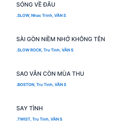
SÓNG VỀ ĐÂU
.SLOW
,
Nhac Trinh
,
VẦN S
SÀI GÒN NIỀM NHỚ KHÔNG TÊN
.SLOW ROCK
,
Tru Tinh
,
VẦN S
SAO VẪN CÒN MÙA THU
.BOSTON
,
Tru Tinh
,
VẦN S
SAY TÌNH
.TWIST
,
Tru Tinh
,
VẦN S