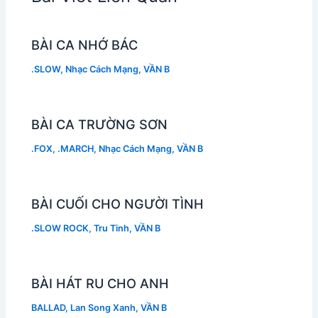
BÀI CA NHỚ BÁC
.SLOW
,
Nhạc Cách Mạng
,
VẦN B
BÀI CA TRƯỜNG SƠN
.FOX
,
.MARCH
,
Nhạc Cách Mạng
,
VẦN B
BÀI CUỐI CHO NGƯỜI TÌNH
.SLOW ROCK
,
Tru Tinh
,
VẦN B
BÀI HÁT RU CHO ANH
BALLAD
,
Lan Song Xanh
,
VẦN B