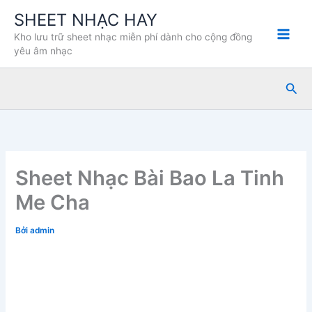
Nhảy
SHEET NHẠC HAY
tới
Kho lưu trữ sheet nhạc miễn phí dành cho cộng đồng
nội
yêu âm nhạc
dung
Tìm
kiế
Sheet Nhạc Bài Bao La Tinh
Me Cha
Bởi
admin