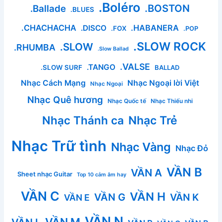
.Boléro
.BOSTON
.Ballade
.BLUES
.CHACHACHA
.HABANERA
.DISCO
.FOX
.POP
.SLOW ROCK
.SLOW
.RHUMBA
.Slow Ballad
.VALSE
.TANGO
.SLOW SURF
BALLAD
Nhạc Cách Mạng
Nhạc Ngoại lời Việt
Nhạc Ngoại
Nhạc Quê hương
Nhạc Quốc tế
Nhạc Thiếu nhi
Nhạc Thánh ca
Nhạc Trẻ
Nhạc Trữ tình
Nhạc Vàng
Nhạc Đỏ
VẦN B
VẦN A
Sheet nhạc Guitar
Top 10 cảm âm hay
VẦN C
VẦN H
VẦN G
VẦN K
VẦN E
VẦN N