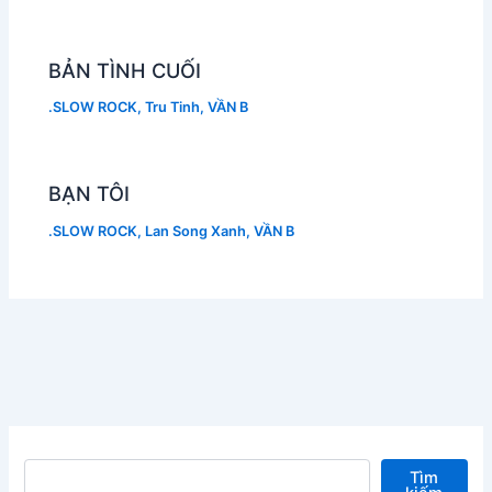
BẢN TÌNH CUỐI
.SLOW ROCK
,
Tru Tinh
,
VẦN B
BẠN TÔI
.SLOW ROCK
,
Lan Song Xanh
,
VẦN B
Tìm kiếm
Tìm