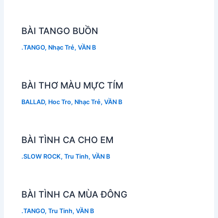
BÀI TANGO BUỒN
.TANGO
,
Nhạc Trẻ
,
VẦN B
BÀI THƠ MÀU MỰC TÍM
BALLAD
,
Hoc Tro
,
Nhạc Trẻ
,
VẦN B
BÀI TÌNH CA CHO EM
.SLOW ROCK
,
Tru Tinh
,
VẦN B
BÀI TÌNH CA MÙA ĐÔNG
.TANGO
,
Tru Tinh
,
VẦN B