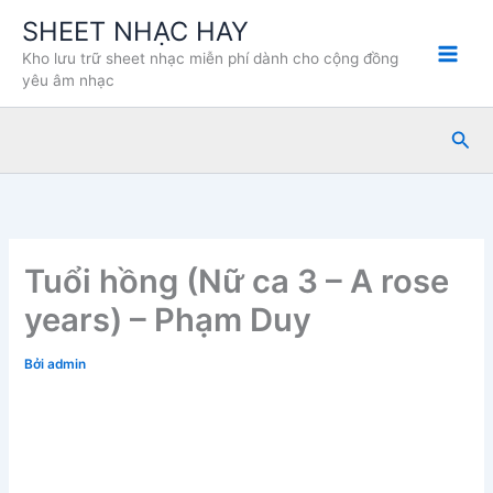
Nhảy
SHEET NHẠC HAY
tới
Kho lưu trữ sheet nhạc miễn phí dành cho cộng đồng
nội
yêu âm nhạc
dung
Tìm
kiế
Tuổi hồng (Nữ ca 3 – A rose
years) – Phạm Duy
Bởi
admin