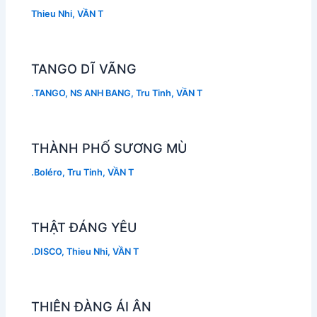
Thieu Nhi
,
VẦN T
TANGO DĨ VÃNG
.TANGO
,
NS ANH BANG
,
Tru Tinh
,
VẦN T
THÀNH PHỐ SƯƠNG MÙ
.Boléro
,
Tru Tinh
,
VẦN T
THẬT ĐÁNG YÊU
.DISCO
,
Thieu Nhi
,
VẦN T
THIÊN ĐÀNG ÁI ÂN