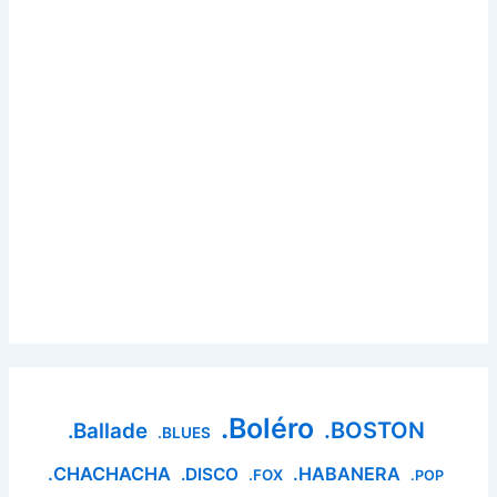
.Boléro
.BOSTON
.Ballade
.BLUES
.CHACHACHA
.HABANERA
.DISCO
.FOX
.POP