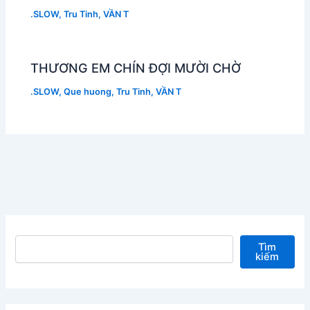
.SLOW
,
Tru Tinh
,
VẦN T
THƯƠNG EM CHÍN ĐỢI MƯỜI CHỜ
.SLOW
,
Que huong
,
Tru Tinh
,
VẦN T
Tìm kiếm
Tìm
kiếm