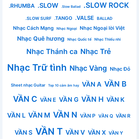
.SLOW ROCK
.SLOW
.RHUMBA
.Slow Ballad
.VALSE
.TANGO
.SLOW SURF
BALLAD
Nhạc Cách Mạng
Nhạc Ngoại lời Việt
Nhạc Ngoại
Nhạc Quê hương
Nhạc Quốc tế
Nhạc Thiếu nhi
Nhạc Thánh ca
Nhạc Trẻ
Nhạc Trữ tình
Nhạc Vàng
Nhạc Đỏ
VẦN B
VẦN A
Sheet nhạc Guitar
Top 10 cảm âm hay
VẦN C
VẦN H
VẦN G
VẦN K
VẦN E
VẦN N
VẦN M
VẦN L
VẦN P
VẦN R
VẦN Q
VẦN T
VẦN V
VẦN S
VẦN X
VẦN Y