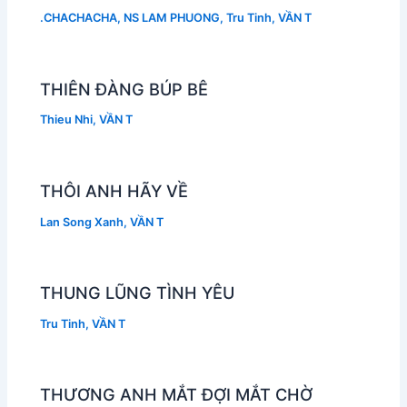
.CHACHACHA
,
NS LAM PHUONG
,
Tru Tinh
,
VẦN T
THIÊN ĐÀNG BÚP BÊ
Thieu Nhi
,
VẦN T
THÔI ANH HÃY VỀ
Lan Song Xanh
,
VẦN T
THUNG LŨNG TÌNH YÊU
Tru Tinh
,
VẦN T
THƯƠNG ANH MẮT ĐỢI MẮT CHỜ