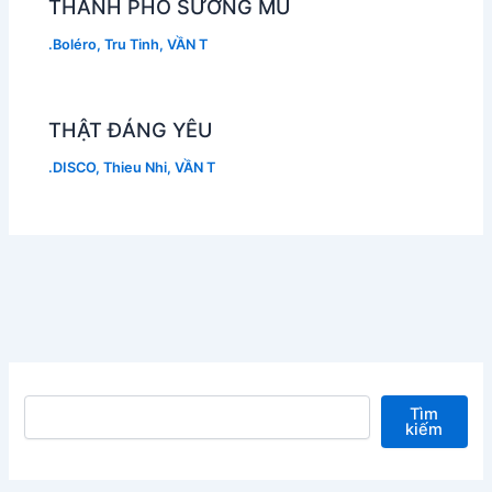
THÀNH PHỐ SƯƠNG MÙ
.Boléro
,
Tru Tinh
,
VẦN T
THẬT ĐÁNG YÊU
.DISCO
,
Thieu Nhi
,
VẦN T
Tìm kiếm
Tìm
kiếm