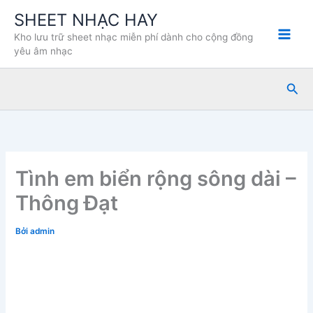
Nhảy
SHEET NHẠC HAY
tới
Kho lưu trữ sheet nhạc miễn phí dành cho cộng đồng
nội
yêu âm nhạc
dung
Tìm
kiế
Tình em biển rộng sông dài –
Thông Đạt
Bởi
admin