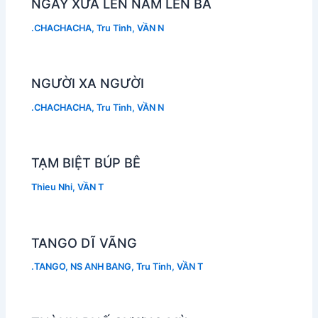
NGÀY XƯA LÊN NĂM LÊN BA
.CHACHACHA
,
Tru Tinh
,
VẦN N
NGƯỜI XA NGƯỜI
.CHACHACHA
,
Tru Tinh
,
VẦN N
TẠM BIỆT BÚP BÊ
Thieu Nhi
,
VẦN T
TANGO DĨ VÃNG
.TANGO
,
NS ANH BANG
,
Tru Tinh
,
VẦN T