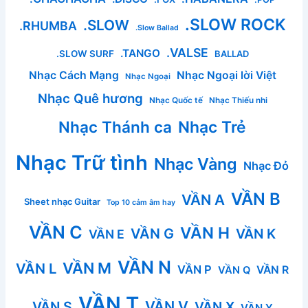
.SLOW ROCK
.SLOW
.RHUMBA
.Slow Ballad
.VALSE
.TANGO
.SLOW SURF
BALLAD
Nhạc Cách Mạng
Nhạc Ngoại lời Việt
Nhạc Ngoại
Nhạc Quê hương
Nhạc Quốc tế
Nhạc Thiếu nhi
Nhạc Thánh ca
Nhạc Trẻ
Nhạc Trữ tình
Nhạc Vàng
Nhạc Đỏ
VẦN B
VẦN A
Sheet nhạc Guitar
Top 10 cảm âm hay
VẦN C
VẦN H
VẦN G
VẦN K
VẦN E
VẦN N
VẦN M
VẦN L
VẦN P
VẦN R
VẦN Q
VẦN T
VẦN V
VẦN S
VẦN X
VẦN Y