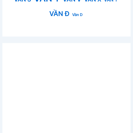
VẦN Đ
Vần D