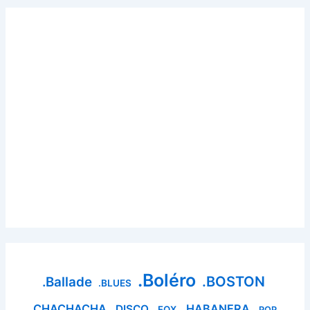
.Boléro
.BOSTON
.Ballade
.BLUES
.CHACHACHA
.HABANERA
.DISCO
.FOX
.POP