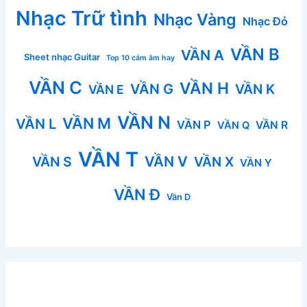
Nhạc Trữ tình
Nhạc Vàng
Nhạc Đỏ
VẦN B
VẦN A
Sheet nhạc Guitar
Top 10 cảm âm hay
VẦN C
VẦN H
VẦN G
VẦN K
VẦN E
VẦN N
VẦN M
VẦN L
VẦN P
VẦN R
VẦN Q
VẦN T
VẦN V
VẦN S
VẦN X
VẦN Y
VẦN Đ
Vần D