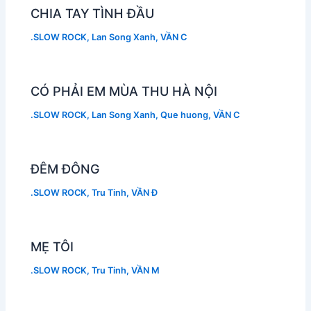
CHIA TAY TÌNH ĐẦU
.SLOW ROCK
,
Lan Song Xanh
,
VẦN C
CÓ PHẢI EM MÙA THU HÀ NỘI
.SLOW ROCK
,
Lan Song Xanh
,
Que huong
,
VẦN C
ĐÊM ĐÔNG
.SLOW ROCK
,
Tru Tinh
,
VẦN Đ
MẸ TÔI
.SLOW ROCK
,
Tru Tinh
,
VẦN M