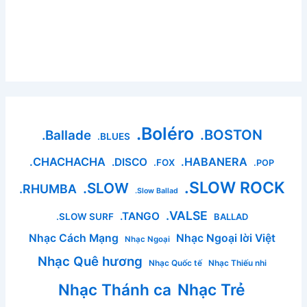
.Boléro
.BOSTON
.Ballade
.BLUES
.CHACHACHA
.HABANERA
.DISCO
.FOX
.POP
.SLOW ROCK
.SLOW
.RHUMBA
.Slow Ballad
.VALSE
.TANGO
.SLOW SURF
BALLAD
Nhạc Cách Mạng
Nhạc Ngoại lời Việt
Nhạc Ngoại
Nhạc Quê hương
Nhạc Quốc tế
Nhạc Thiếu nhi
Nhạc Thánh ca
Nhạc Trẻ