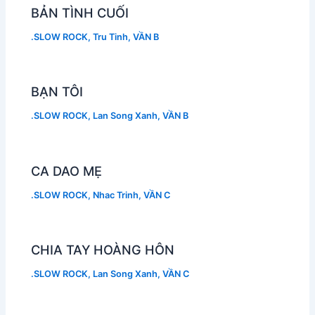
BẢN TÌNH CUỐI
.SLOW ROCK
,
Tru Tinh
,
VẦN B
BẠN TÔI
.SLOW ROCK
,
Lan Song Xanh
,
VẦN B
CA DAO MẸ
.SLOW ROCK
,
Nhac Trinh
,
VẦN C
CHIA TAY HOÀNG HÔN
.SLOW ROCK
,
Lan Song Xanh
,
VẦN C