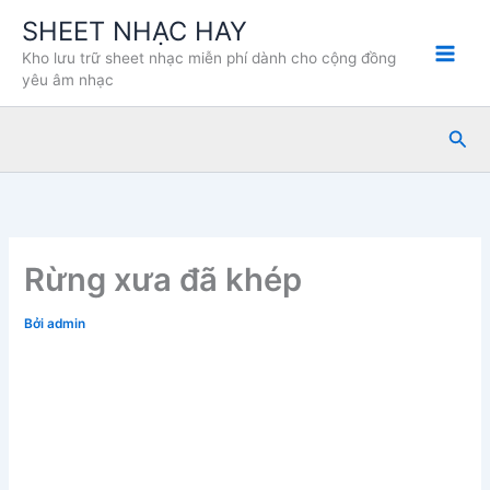
Nhảy
SHEET NHẠC HAY
tới
Kho lưu trữ sheet nhạc miễn phí dành cho cộng đồng
nội
yêu âm nhạc
dung
Tìm
kiế
Rừng xưa đã khép
Bởi
admin