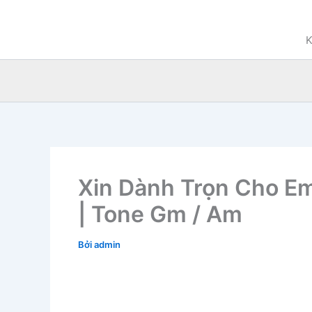
Nhảy
tới
K
nội
dung
Xin Dành Trọn Cho Em
| Tone Gm / Am
Bởi
admin