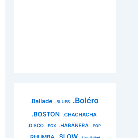
.Boléro
.Ballade
.BLUES
.BOSTON
.CHACHACHA
.HABANERA
.DISCO
.FOX
.POP
.SLOW
.RHUMBA
.Slow Ballad