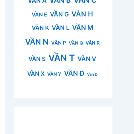
VẦN B
VẦN A
VẦN H
VẦN G
VẦN E
VẦN M
VẦN L
VẦN K
VẦN N
VẦN P
VẦN R
VẦN Q
VẦN T
VẦN V
VẦN S
VẦN Đ
VẦN X
VẦN Y
Vần D