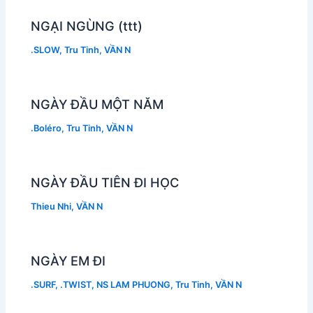
NGẠI NGÙNG (ttt)
.SLOW
,
Tru Tinh
,
VẦN N
NGÀY ĐẦU MỘT NĂM
.Boléro
,
Tru Tinh
,
VẦN N
NGÀY ĐẦU TIÊN ĐI HỌC
Thieu Nhi
,
VẦN N
NGÀY EM ĐI
.SURF
,
.TWIST
,
NS LAM PHUONG
,
Tru Tinh
,
VẦN N