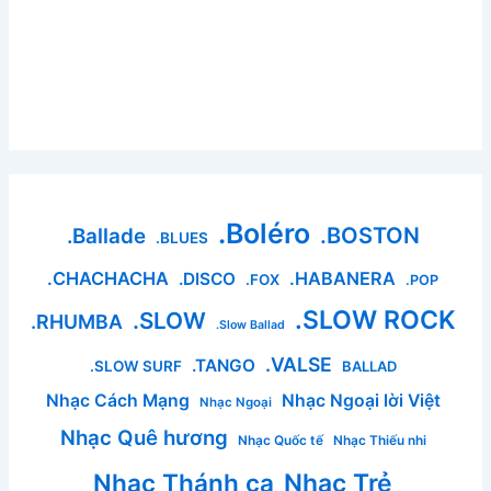
.Boléro
.BOSTON
.Ballade
.BLUES
.CHACHACHA
.HABANERA
.DISCO
.FOX
.POP
.SLOW ROCK
.SLOW
.RHUMBA
.Slow Ballad
.VALSE
.TANGO
.SLOW SURF
BALLAD
Nhạc Cách Mạng
Nhạc Ngoại lời Việt
Nhạc Ngoại
Nhạc Quê hương
Nhạc Quốc tế
Nhạc Thiếu nhi
Nhạc Thánh ca
Nhạc Trẻ