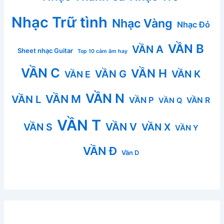
Nhạc Trữ tình
Nhạc Vàng
Nhạc Đỏ
VẦN B
VẦN A
Sheet nhạc Guitar
Top 10 cảm âm hay
VẦN C
VẦN H
VẦN G
VẦN K
VẦN E
VẦN N
VẦN M
VẦN L
VẦN P
VẦN R
VẦN Q
VẦN T
VẦN V
VẦN S
VẦN X
VẦN Y
VẦN Đ
Vần D