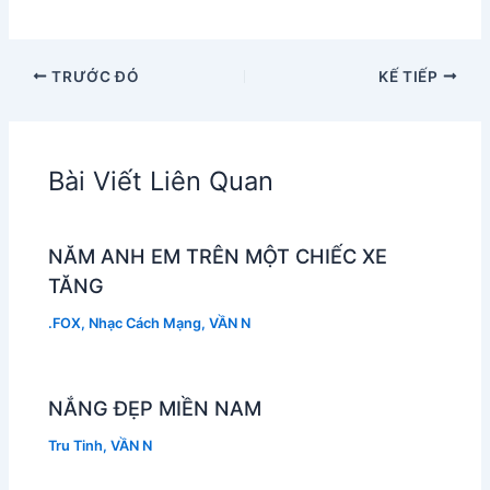
TRƯỚC ĐÓ
KẾ TIẾP
Bài Viết Liên Quan
NĂM ANH EM TRÊN MỘT CHIẾC XE
TĂNG
.FOX
,
Nhạc Cách Mạng
,
VẦN N
NẮNG ĐẸP MIỀN NAM
Tru Tinh
,
VẦN N