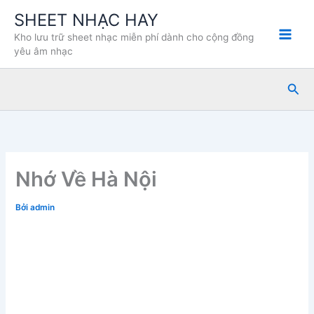
Nhảy
SHEET NHẠC HAY
tới
Kho lưu trữ sheet nhạc miễn phí dành cho cộng đồng
nội
yêu âm nhạc
dung
Tìm
kiế
Nhớ Về Hà Nội
Bởi
admin