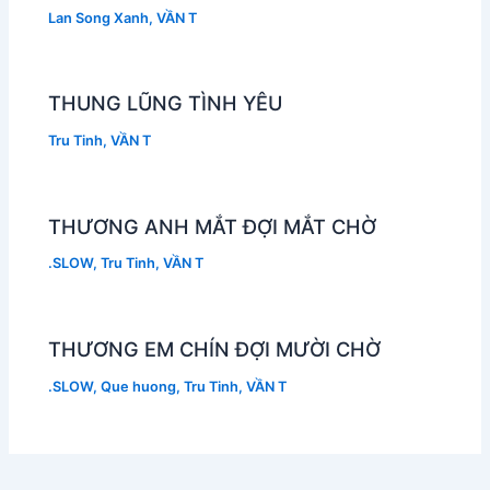
Lan Song Xanh
,
VẦN T
THUNG LŨNG TÌNH YÊU
Tru Tinh
,
VẦN T
THƯƠNG ANH MẮT ĐỢI MẮT CHỜ
.SLOW
,
Tru Tinh
,
VẦN T
THƯƠNG EM CHÍN ĐỢI MƯỜI CHỜ
.SLOW
,
Que huong
,
Tru Tinh
,
VẦN T