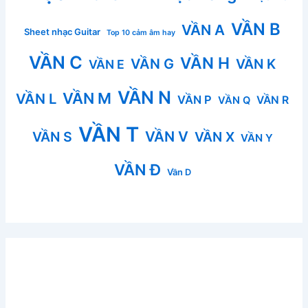
VẦN B
VẦN A
Sheet nhạc Guitar
Top 10 cảm âm hay
VẦN C
VẦN H
VẦN G
VẦN K
VẦN E
VẦN N
VẦN M
VẦN L
VẦN P
VẦN R
VẦN Q
VẦN T
VẦN V
VẦN S
VẦN X
VẦN Y
VẦN Đ
Vần D