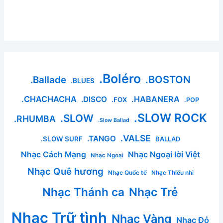
.Boléro
.BOSTON
.Ballade
.BLUES
.CHACHACHA
.HABANERA
.DISCO
.FOX
.POP
.SLOW ROCK
.SLOW
.RHUMBA
.Slow Ballad
.VALSE
.TANGO
.SLOW SURF
BALLAD
Nhạc Cách Mạng
Nhạc Ngoại lời Việt
Nhạc Ngoại
Nhạc Quê hương
Nhạc Quốc tế
Nhạc Thiếu nhi
Nhạc Thánh ca
Nhạc Trẻ
Nhạc Trữ tình
Nhạc Vàng
Nhạc Đỏ