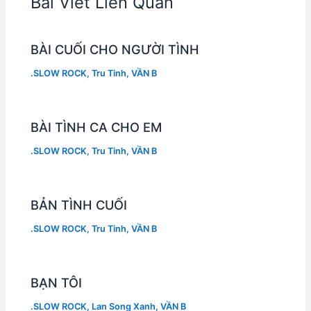
Bài Viết Liên Quan
BÀI CUỐI CHO NGƯỜI TÌNH
.SLOW ROCK
,
Tru Tinh
,
VẦN B
BÀI TÌNH CA CHO EM
.SLOW ROCK
,
Tru Tinh
,
VẦN B
BẢN TÌNH CUỐI
.SLOW ROCK
,
Tru Tinh
,
VẦN B
BẠN TÔI
.SLOW ROCK
,
Lan Song Xanh
,
VẦN B