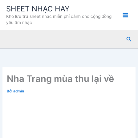
Nhảy
SHEET NHẠC HAY
tới
Kho lưu trữ sheet nhạc miễn phí dành cho cộng đồng
nội
yêu âm nhạc
dung
Tìm
kiế
Nha Trang mùa thu lại về
Bởi
admin