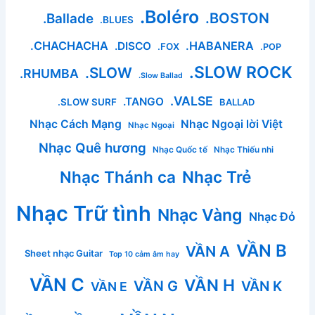
.Boléro
.BOSTON
.Ballade
.BLUES
.CHACHACHA
.HABANERA
.DISCO
.FOX
.POP
.SLOW ROCK
.SLOW
.RHUMBA
.Slow Ballad
.VALSE
.TANGO
.SLOW SURF
BALLAD
Nhạc Cách Mạng
Nhạc Ngoại lời Việt
Nhạc Ngoại
Nhạc Quê hương
Nhạc Quốc tế
Nhạc Thiếu nhi
Nhạc Thánh ca
Nhạc Trẻ
Nhạc Trữ tình
Nhạc Vàng
Nhạc Đỏ
VẦN B
VẦN A
Sheet nhạc Guitar
Top 10 cảm âm hay
VẦN C
VẦN H
VẦN G
VẦN K
VẦN E