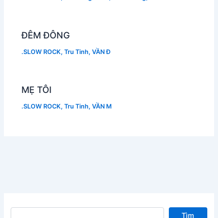
ĐÊM ĐÔNG
.SLOW ROCK
,
Tru Tinh
,
VẦN Đ
MẸ TÔI
.SLOW ROCK
,
Tru Tinh
,
VẦN M
Tìm kiếm
Tìm