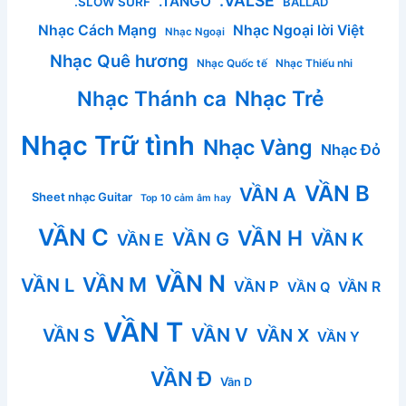
.VALSE
.TANGO
.SLOW SURF
BALLAD
Nhạc Cách Mạng
Nhạc Ngoại lời Việt
Nhạc Ngoại
Nhạc Quê hương
Nhạc Quốc tế
Nhạc Thiếu nhi
Nhạc Thánh ca
Nhạc Trẻ
Nhạc Trữ tình
Nhạc Vàng
Nhạc Đỏ
VẦN B
VẦN A
Sheet nhạc Guitar
Top 10 cảm âm hay
VẦN C
VẦN H
VẦN G
VẦN K
VẦN E
VẦN N
VẦN M
VẦN L
VẦN P
VẦN R
VẦN Q
VẦN T
VẦN V
VẦN S
VẦN X
VẦN Y
VẦN Đ
Vần D