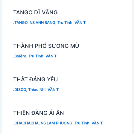
TANGO DĨ VÃNG
.TANGO
,
NS ANH BANG
,
Tru Tinh
,
VẦN T
THÀNH PHỐ SƯƠNG MÙ
.Boléro
,
Tru Tinh
,
VẦN T
THẬT ĐÁNG YÊU
.DISCO
,
Thieu Nhi
,
VẦN T
THIÊN ĐÀNG ÁI ÂN
.CHACHACHA
,
NS LAM PHUONG
,
Tru Tinh
,
VẦN T