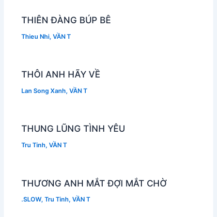
THIÊN ĐÀNG BÚP BÊ
Thieu Nhi
,
VẦN T
THÔI ANH HÃY VỀ
Lan Song Xanh
,
VẦN T
THUNG LŨNG TÌNH YÊU
Tru Tinh
,
VẦN T
THƯƠNG ANH MẮT ĐỢI MẮT CHỜ
.SLOW
,
Tru Tinh
,
VẦN T