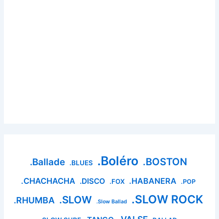
.Boléro
.BOSTON
.Ballade
.BLUES
.CHACHACHA
.HABANERA
.DISCO
.FOX
.POP
.SLOW ROCK
.SLOW
.RHUMBA
.Slow Ballad