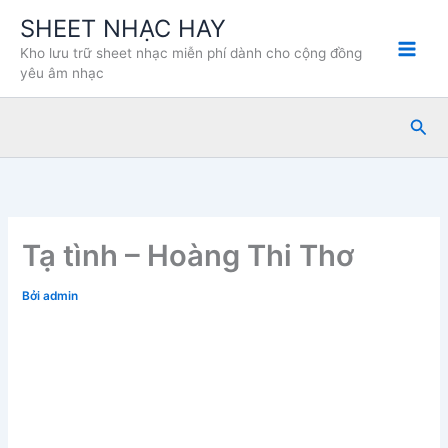
Nhảy
SHEET NHẠC HAY
tới
Kho lưu trữ sheet nhạc miễn phí dành cho cộng đồng
nội
yêu âm nhạc
dung
Tìm
kiế
Tạ tình – Hoàng Thi Thơ
Bởi
admin