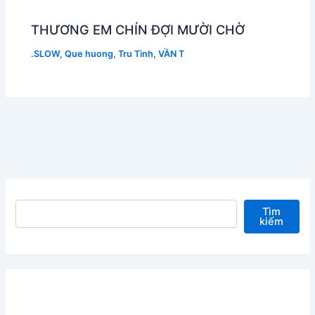
THƯƠNG EM CHÍN ĐỢI MƯỜI CHỜ
.SLOW
,
Que huong
,
Tru Tinh
,
VẦN T
Tìm kiếm
Tìm
kiếm