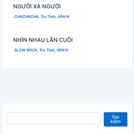
NGƯỜI XA NGƯỜI
.CHACHACHA
,
Tru Tinh
,
VẦN N
NHÌN NHAU LẦN CUỐI
.SLOW ROCK
,
Tru Tinh
,
VẦN N
Tìm kiếm
Tìm
kiếm