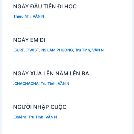
NGÀY ĐẦU TIÊN ĐI HỌC
Thieu Nhi
,
VẦN N
NGÀY EM ĐI
.SURF
,
.TWIST
,
NS LAM PHUONG
,
Tru Tinh
,
VẦN N
NGÀY XƯA LÊN NĂM LÊN BA
.CHACHACHA
,
Tru Tinh
,
VẦN N
NGƯỜI NHẬP CUỘC
.Boléro
,
Tru Tinh
,
VẦN N