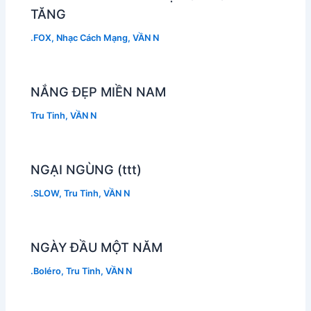
TĂNG
.FOX
,
Nhạc Cách Mạng
,
VẦN N
NẮNG ĐẸP MIỀN NAM
Tru Tinh
,
VẦN N
NGẠI NGÙNG (ttt)
.SLOW
,
Tru Tinh
,
VẦN N
NGÀY ĐẦU MỘT NĂM
.Boléro
,
Tru Tinh
,
VẦN N