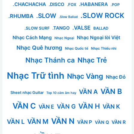
.CHACHACHA
.HABANERA
.DISCO
.FOX
.POP
.SLOW ROCK
.SLOW
.RHUMBA
.Slow Ballad
.VALSE
.TANGO
.SLOW SURF
BALLAD
Nhạc Cách Mạng
Nhạc Ngoại lời Việt
Nhạc Ngoại
Nhạc Quê hương
Nhạc Quốc tế
Nhạc Thiếu nhi
Nhạc Thánh ca
Nhạc Trẻ
Nhạc Trữ tình
Nhạc Vàng
Nhạc Đỏ
VẦN B
VẦN A
Sheet nhạc Guitar
Top 10 cảm âm hay
VẦN C
VẦN H
VẦN G
VẦN K
VẦN E
VẦN N
VẦN M
VẦN L
VẦN P
VẦN R
VẦN Q