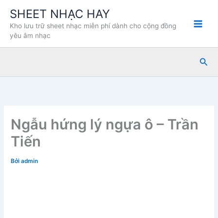
Nhảy
SHEET NHẠC HAY
tới
Kho lưu trữ sheet nhạc miễn phí dành cho cộng đồng
nội
yêu âm nhạc
dung
Tìm
kiế
Ngẫu hứng lý ngựa ô – Trần
Tiến
Bởi
admin