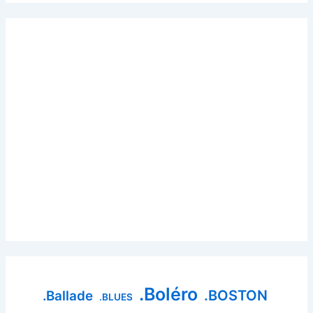
.Boléro
.BOSTON
.Ballade
.BLUES