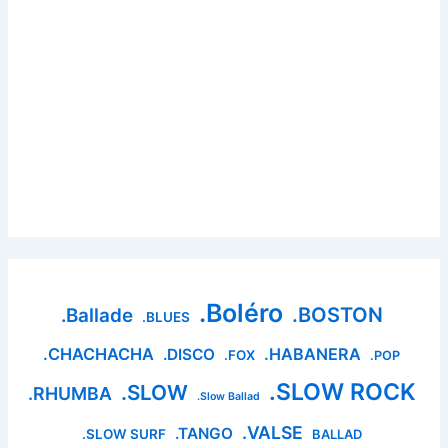
.Boléro
.BOSTON
.Ballade
.BLUES
.CHACHACHA
.HABANERA
.DISCO
.FOX
.POP
.SLOW ROCK
.SLOW
.RHUMBA
.Slow Ballad
.VALSE
.TANGO
.SLOW SURF
BALLAD