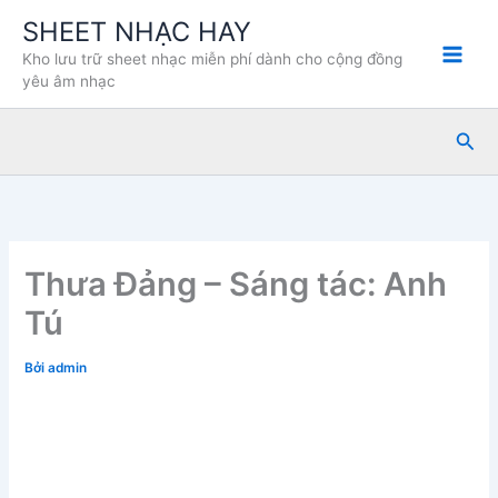
Nhảy
SHEET NHẠC HAY
tới
Kho lưu trữ sheet nhạc miễn phí dành cho cộng đồng
nội
yêu âm nhạc
dung
Tìm
kiế
Thưa Đảng – Sáng tác: Anh
Tú
Bởi
admin