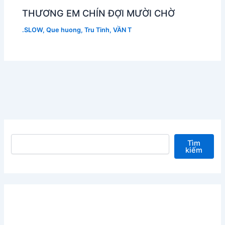
THƯƠNG EM CHÍN ĐỢI MƯỜI CHỜ
.SLOW
,
Que huong
,
Tru Tinh
,
VẦN T
Tìm kiếm
Tìm
kiếm