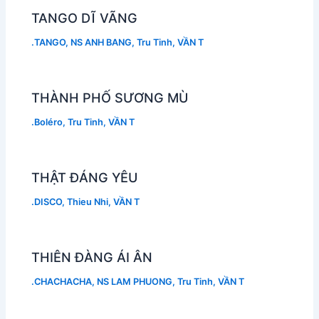
TANGO DĨ VÃNG
.TANGO
,
NS ANH BANG
,
Tru Tinh
,
VẦN T
THÀNH PHỐ SƯƠNG MÙ
.Boléro
,
Tru Tinh
,
VẦN T
THẬT ĐÁNG YÊU
.DISCO
,
Thieu Nhi
,
VẦN T
THIÊN ĐÀNG ÁI ÂN
.CHACHACHA
,
NS LAM PHUONG
,
Tru Tinh
,
VẦN T