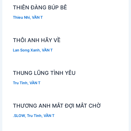
THIÊN ĐÀNG BÚP BÊ
Thieu Nhi
,
VẦN T
THÔI ANH HÃY VỀ
Lan Song Xanh
,
VẦN T
THUNG LŨNG TÌNH YÊU
Tru Tinh
,
VẦN T
THƯƠNG ANH MẮT ĐỢI MẮT CHỜ
.SLOW
,
Tru Tinh
,
VẦN T