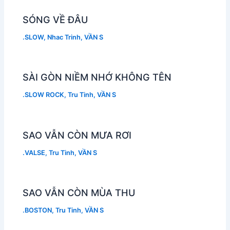
SÓNG VỀ ĐÂU
.SLOW
,
Nhac Trinh
,
VẦN S
SÀI GÒN NIỀM NHỚ KHÔNG TÊN
.SLOW ROCK
,
Tru Tinh
,
VẦN S
SAO VẪN CÒN MƯA RƠI
.VALSE
,
Tru Tinh
,
VẦN S
SAO VẪN CÒN MÙA THU
.BOSTON
,
Tru Tinh
,
VẦN S