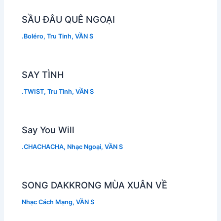
SẦU ĐÂU QUÊ NGOẠI
.Boléro
,
Tru Tinh
,
VẦN S
SAY TÌNH
.TWIST
,
Tru Tinh
,
VẦN S
Say You Will
.CHACHACHA
,
Nhạc Ngoại
,
VẦN S
SONG DAKKRONG MÙA XUÂN VỀ
Nhạc Cách Mạng
,
VẦN S