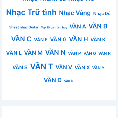
Nhạc Trữ tình
Nhạc Vàng
Nhạc Đỏ
VẦN B
VẦN A
Sheet nhạc Guitar
Top 10 cảm âm hay
VẦN C
VẦN H
VẦN G
VẦN K
VẦN E
VẦN N
VẦN M
VẦN L
VẦN P
VẦN R
VẦN Q
VẦN T
VẦN V
VẦN S
VẦN X
VẦN Y
VẦN Đ
Vần D