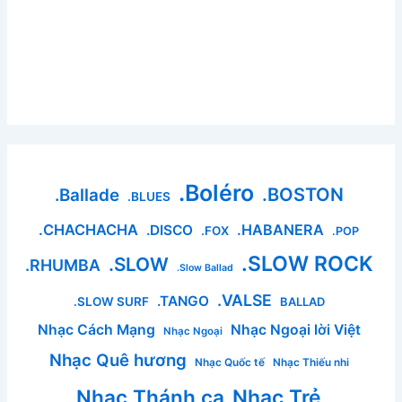
.Boléro
.BOSTON
.Ballade
.BLUES
.CHACHACHA
.HABANERA
.DISCO
.FOX
.POP
.SLOW ROCK
.SLOW
.RHUMBA
.Slow Ballad
.VALSE
.TANGO
.SLOW SURF
BALLAD
Nhạc Cách Mạng
Nhạc Ngoại lời Việt
Nhạc Ngoại
Nhạc Quê hương
Nhạc Quốc tế
Nhạc Thiếu nhi
Nhạc Thánh ca
Nhạc Trẻ