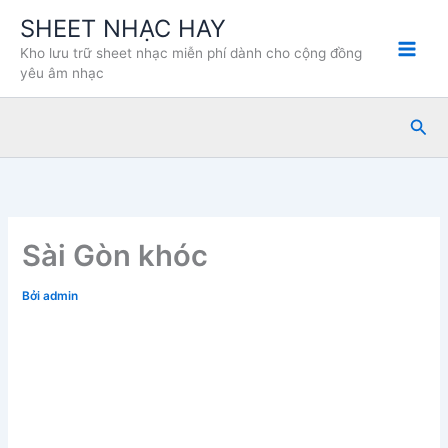
Nhảy
SHEET NHẠC HAY
tới
Kho lưu trữ sheet nhạc miễn phí dành cho cộng đồng
nội
yêu âm nhạc
dung
Tìm
kiế
Sài Gòn khóc
Bởi
admin