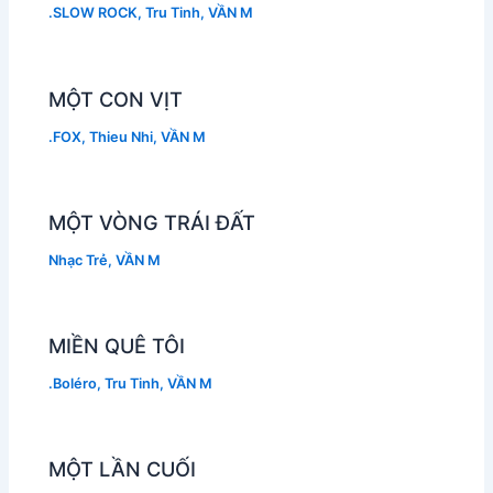
.SLOW ROCK
,
Tru Tinh
,
VẦN M
MỘT CON VỊT
.FOX
,
Thieu Nhi
,
VẦN M
MỘT VÒNG TRÁI ĐẤT
Nhạc Trẻ
,
VẦN M
MIỀN QUÊ TÔI
.Boléro
,
Tru Tinh
,
VẦN M
MỘT LẦN CUỐI