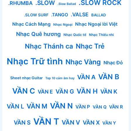
.SLOW ROCK
.SLOW
.RHUMBA
.Slow Ballad
.VALSE
.TANGO
.SLOW SURF
BALLAD
Nhạc Cách Mạng
Nhạc Ngoại lời Việt
Nhạc Ngoại
Nhạc Quê hương
Nhạc Quốc tế
Nhạc Thiếu nhi
Nhạc Thánh ca
Nhạc Trẻ
Nhạc Trữ tình
Nhạc Vàng
Nhạc Đỏ
VẦN B
VẦN A
Sheet nhạc Guitar
Top 10 cảm âm hay
VẦN C
VẦN H
VẦN G
VẦN K
VẦN E
VẦN N
VẦN M
VẦN L
VẦN P
VẦN R
VẦN Q
VẦN T
VẦN V
VẦN S
VẦN X
VẦN Y