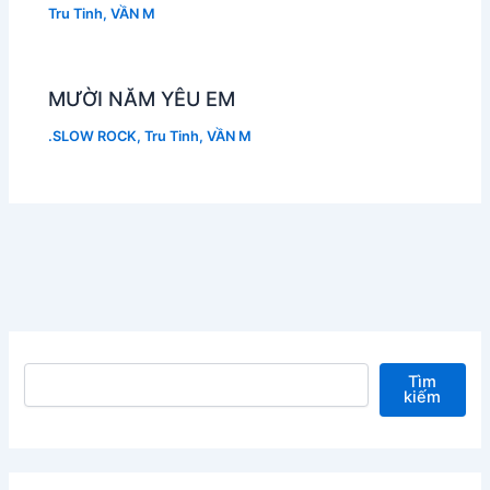
Tru Tinh
,
VẦN M
MƯỜI NĂM YÊU EM
.SLOW ROCK
,
Tru Tinh
,
VẦN M
Tìm kiếm
Tìm
kiếm