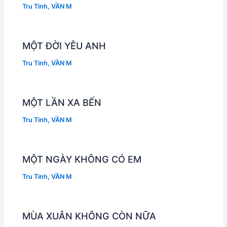
Tru Tinh
,
VẦN M
MỘT ĐỜI YÊU ANH
Tru Tinh
,
VẦN M
MỘT LẦN XA BẾN
Tru Tinh
,
VẦN M
MỘT NGÀY KHÔNG CÓ EM
Tru Tinh
,
VẦN M
MÙA XUÂN KHÔNG CÒN NỮA