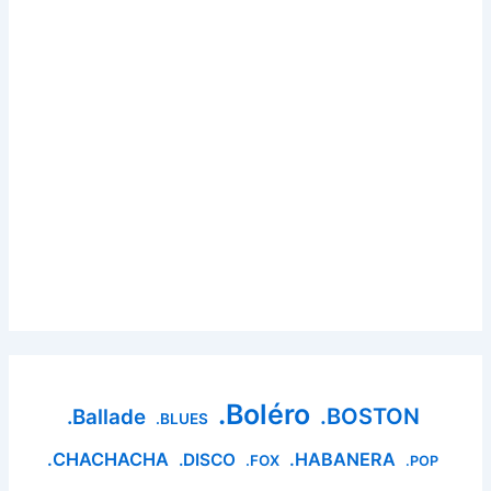
.Boléro
.BOSTON
.Ballade
.BLUES
.CHACHACHA
.HABANERA
.DISCO
.FOX
.POP