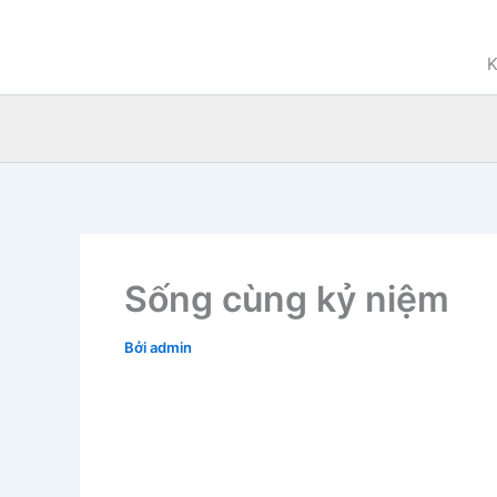
Nhảy
tới
K
nội
dung
Sống cùng kỷ niệm
Bởi
admin