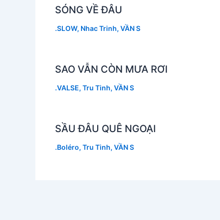
SÓNG VỀ ĐÂU
.SLOW
,
Nhac Trinh
,
VẦN S
SAO VẪN CÒN MƯA RƠI
.VALSE
,
Tru Tinh
,
VẦN S
SẦU ĐÂU QUÊ NGOẠI
.Boléro
,
Tru Tinh
,
VẦN S