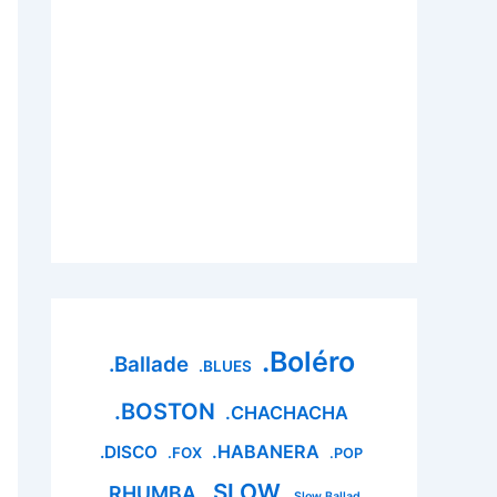
.Boléro
.Ballade
.BLUES
.BOSTON
.CHACHACHA
.HABANERA
.DISCO
.FOX
.POP
.SLOW
.RHUMBA
.Slow Ballad