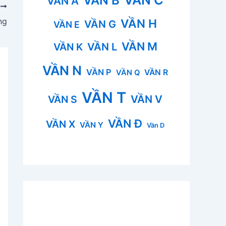
VẦN B
VẦN A
P
ng
VẦN H
VẦN G
VẦN E
VẦN M
VẦN L
VẦN K
VẦN N
VẦN P
VẦN R
VẦN Q
VẦN T
VẦN V
VẦN S
VẦN Đ
VẦN X
VẦN Y
Vần D