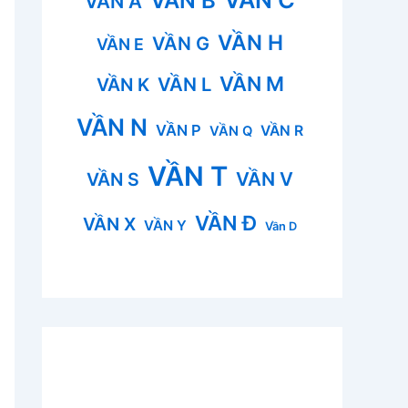
VẦN B
VẦN A
VẦN H
VẦN G
VẦN E
VẦN M
VẦN L
VẦN K
VẦN N
VẦN P
VẦN R
VẦN Q
VẦN T
VẦN V
VẦN S
VẦN Đ
VẦN X
VẦN Y
Vần D