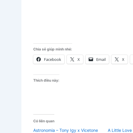
Chia sẻ giúp mình nhé:
Facebook
X
Email
X
Thích điều này:
Có liên quan
Astronomia – Tony Igy x Vicetone
A Little Love