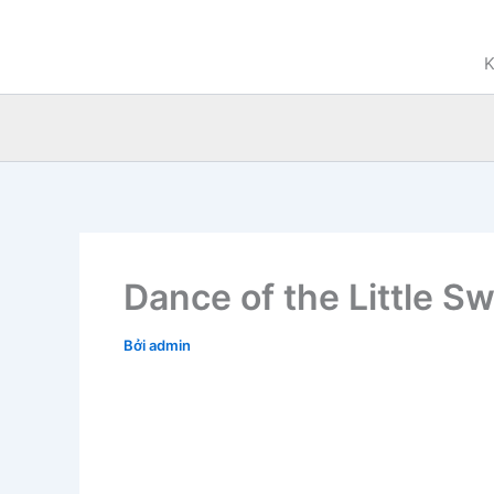
Nhảy
tới
K
nội
dung
Dance of the Little S
Bởi
admin