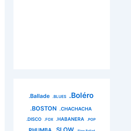
.Boléro
.Ballade
.BLUES
.BOSTON
.CHACHACHA
.HABANERA
.DISCO
.FOX
.POP
.SLOW
.RHUMBA
.Slow Ballad