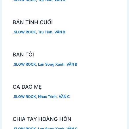
BẢN TÌNH CUỐI
.SLOW ROCK
,
Tru Tinh
,
VẦN B
BẠN TÔI
.SLOW ROCK
,
Lan Song Xanh
,
VẦN B
CA DAO MẸ
.SLOW ROCK
,
Nhac Trinh
,
VẦN C
CHIA TAY HOÀNG HÔN
.SLOW ROCK
,
Lan Song Xanh
,
VẦN C