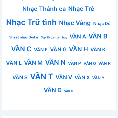
Nhạc Thánh ca
Nhạc Trẻ
Nhạc Trữ tình
Nhạc Vàng
Nhạc Đỏ
VẦN B
VẦN A
Sheet nhạc Guitar
Top 10 cảm âm hay
VẦN C
VẦN H
VẦN G
VẦN K
VẦN E
VẦN N
VẦN M
VẦN L
VẦN P
VẦN R
VẦN Q
VẦN T
VẦN V
VẦN S
VẦN X
VẦN Y
VẦN Đ
Vần D