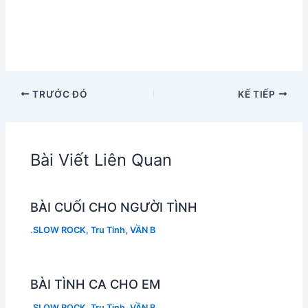
TRƯỚC ĐÓ
KẾ TIẾP
Bài Viết Liên Quan
BÀI CUỐI CHO NGƯỜI TÌNH
.SLOW ROCK
,
Tru Tinh
,
VẦN B
BÀI TÌNH CA CHO EM
.SLOW ROCK
,
Tru Tinh
,
VẦN B