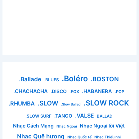
.Boléro
.BOSTON
.Ballade
.BLUES
.CHACHACHA
.HABANERA
.DISCO
.FOX
.POP
.SLOW ROCK
.SLOW
.RHUMBA
.Slow Ballad
.VALSE
.TANGO
.SLOW SURF
BALLAD
Nhạc Cách Mạng
Nhạc Ngoại lời Việt
Nhạc Ngoại
Nhạc Quê hương
Nhạc Quốc tế
Nhạc Thiếu nhi