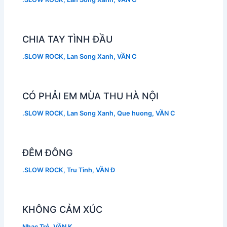
CHIA TAY TÌNH ĐẦU
.SLOW ROCK
,
Lan Song Xanh
,
VẦN C
CÓ PHẢI EM MÙA THU HÀ NỘI
.SLOW ROCK
,
Lan Song Xanh
,
Que huong
,
VẦN C
ĐÊM ĐÔNG
.SLOW ROCK
,
Tru Tinh
,
VẦN Đ
KHÔNG CẢM XÚC
Nhạc Trẻ
,
VẦN K