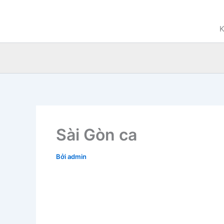
Nhảy
tới
K
nội
dung
Sài Gòn ca
Bởi
admin