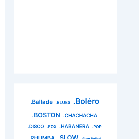
.Boléro
.Ballade
.BLUES
.BOSTON
.CHACHACHA
.HABANERA
.DISCO
.FOX
.POP
.SLOW
.RHUMBA
.Slow Ballad