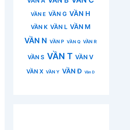
VẦN B
VẦN A
VẦN H
VẦN G
VẦN E
VẦN M
VẦN L
VẦN K
VẦN N
VẦN P
VẦN R
VẦN Q
VẦN T
VẦN V
VẦN S
VẦN Đ
VẦN X
VẦN Y
Vần D