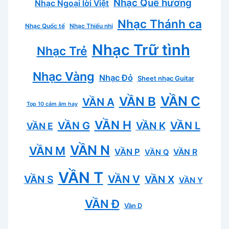
Nhạc Quê hương
Nhạc Ngoại lời Việt
Nhạc Thánh ca
Nhạc Quốc tế
Nhạc Thiếu nhi
Nhạc Trữ tình
Nhạc Trẻ
Nhạc Vàng
Nhạc Đỏ
Sheet nhạc Guitar
VẦN C
VẦN B
VẦN A
Top 10 cảm âm hay
VẦN H
VẦN L
VẦN G
VẦN K
VẦN E
VẦN N
VẦN M
VẦN P
VẦN R
VẦN Q
VẦN T
VẦN V
VẦN S
VẦN X
VẦN Y
VẦN Đ
Vần D