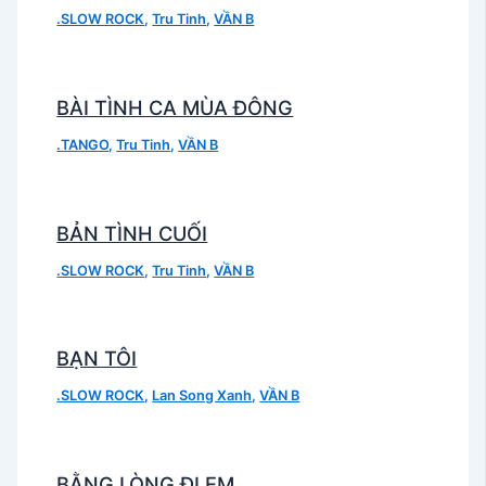
.SLOW ROCK
,
Tru Tinh
,
VẦN B
BÀI TÌNH CA MÙA ĐÔNG
.TANGO
,
Tru Tinh
,
VẦN B
BẢN TÌNH CUỐI
.SLOW ROCK
,
Tru Tinh
,
VẦN B
BẠN TÔI
.SLOW ROCK
,
Lan Song Xanh
,
VẦN B
BẰNG LÒNG ĐI EM