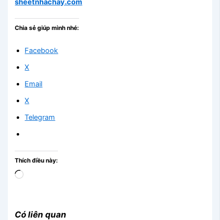
sheetnhachay.com
Chia sẻ giúp mình nhé:
Facebook
X
Email
X
Telegram
Thích điều này:
Đang
tải...
Có liên quan