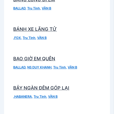
BALLAD
,
Tru Tinh
,
VẦN B
BÁNH XE LÃNG TỬ
.FOX
,
Tru Tinh
,
VẦN B
BAO GIỜ EM QUÊN
BALLAD
,
NS DUY KHANH
,
Tru Tinh
,
VẦN B
BẢY NGÀN ĐÊM GÓP LẠI
.HABANERA
,
Tru Tinh
,
VẦN B