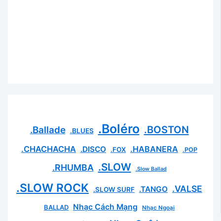
.Boléro
.BOSTON
.Ballade
.BLUES
.CHACHACHA
.HABANERA
.DISCO
.FOX
.POP
.SLOW
.RHUMBA
.Slow Ballad
.SLOW ROCK
.VALSE
.TANGO
.SLOW SURF
Nhạc Cách Mạng
BALLAD
Nhạc Ngoại