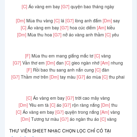
[C]
Áo vàng em bay
[G7]
quyện bao tháng ngày
[Dm]
Mùa thu vàng
[C]
lá
[G7]
lòng anh đắm
[Dm]
say
[C]
Áo vàng em bay
[G7]
hoa cúc diễm
[Am]
kiều
[Dm]
Mùa thu hoa
[G7]
nở áo vàng anh thầm
[C]
yêu
[F]
Mùa thu em mang giắng mắc tơ
[C]
vàng
[G7]
Vần thơ em
[Dm]
đan
[C]
gieo ngàn nhớ
[Am]
nhung
[F]
Rồi bao thu sang anh nắn cung
[C]
đàn
[G7]
Thầm mơ trên
[Dm]
tay màu
[G7]
áo mùa
[C]
thu phai
[C]
Áo vàng em bay
[G7]
trời cao mây vàng
[Dm]
Yêu em tà
[C]
áo
[G7]
rộn ràng nắng
[Dm]
thu
[C]
Áo vàng em bay
[G7]
quyện trong nắng
[Am]
vàng
[Dm]
Tương tư màu
[G7]
áo ngàn thu áo
[C]
vàng
THƯ VIỆN SHEET NHẠC CHỌN LỌC CHỈ CÓ TẠI