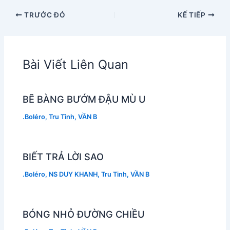
TRƯỚC ĐÓ
KẾ TIẾP
Bài Viết Liên Quan
BẼ BÀNG BƯỚM ĐẬU MÙ U
.Boléro
,
Tru Tinh
,
VẦN B
BIẾT TRẢ LỜI SAO
.Boléro
,
NS DUY KHANH
,
Tru Tinh
,
VẦN B
BÓNG NHỎ ĐƯỜNG CHIỀU