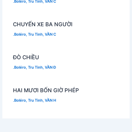
.Boléro
,
Tru Tinh
,
VẦN C
CHUYẾN XE BA NGƯỜI
.Boléro
,
Tru Tinh
,
VẦN C
ĐÒ CHIỀU
.Boléro
,
Tru Tinh
,
VẦN Đ
HAI MƯƠI BỐN GIỜ PHÉP
.Boléro
,
Tru Tinh
,
VẦN H