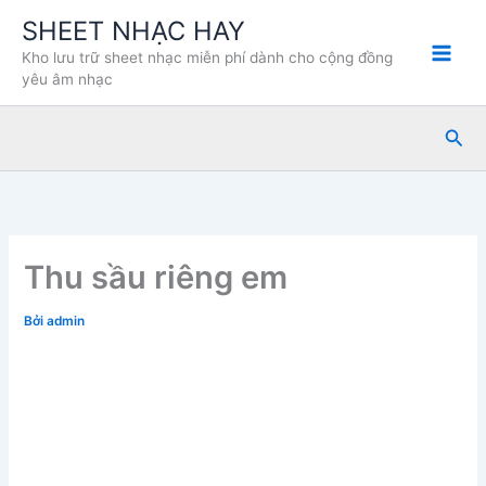
Nhảy
SHEET NHẠC HAY
tới
Kho lưu trữ sheet nhạc miễn phí dành cho cộng đồng
nội
yêu âm nhạc
dung
Tìm
kiế
Thu sầu riêng em
Bởi
admin