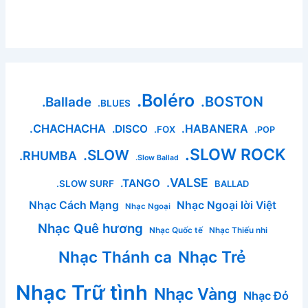
.Boléro
.BOSTON
.Ballade
.BLUES
.CHACHACHA
.HABANERA
.DISCO
.FOX
.POP
.SLOW ROCK
.SLOW
.RHUMBA
.Slow Ballad
.VALSE
.TANGO
.SLOW SURF
BALLAD
Nhạc Cách Mạng
Nhạc Ngoại lời Việt
Nhạc Ngoại
Nhạc Quê hương
Nhạc Quốc tế
Nhạc Thiếu nhi
Nhạc Thánh ca
Nhạc Trẻ
Nhạc Trữ tình
Nhạc Vàng
Nhạc Đỏ