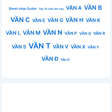
VẦN B
VẦN A
Sheet nhạc Guitar
Top 10 cảm âm hay
VẦN C
VẦN H
VẦN G
VẦN K
VẦN E
VẦN N
VẦN M
VẦN L
VẦN P
VẦN R
VẦN Q
VẦN T
VẦN V
VẦN S
VẦN X
VẦN Y
VẦN Đ
Vần D