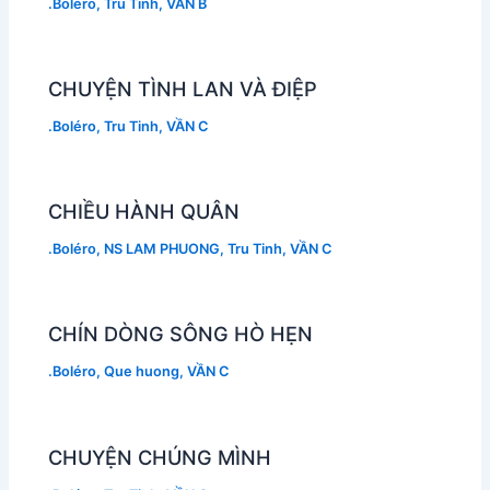
.Boléro
,
Tru Tinh
,
VẦN B
CHUYỆN TÌNH LAN VÀ ĐIỆP
.Boléro
,
Tru Tinh
,
VẦN C
CHIỀU HÀNH QUÂN
.Boléro
,
NS LAM PHUONG
,
Tru Tinh
,
VẦN C
CHÍN DÒNG SÔNG HÒ HẸN
.Boléro
,
Que huong
,
VẦN C
CHUYỆN CHÚNG MÌNH