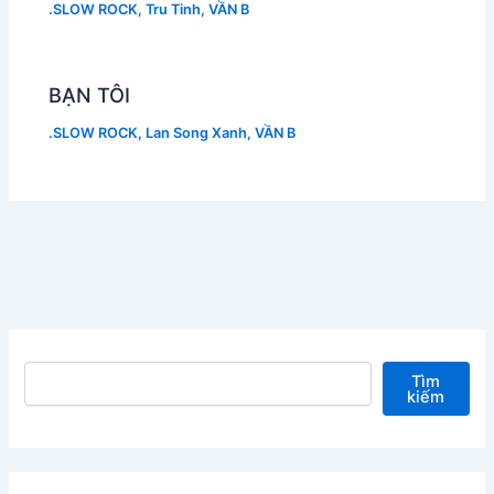
.SLOW ROCK
,
Tru Tinh
,
VẦN B
BẠN TÔI
.SLOW ROCK
,
Lan Song Xanh
,
VẦN B
Tìm kiếm
Tìm
kiếm