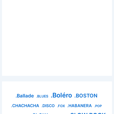
.Boléro
.BOSTON
.Ballade
.BLUES
.CHACHACHA
.HABANERA
.DISCO
.FOX
.POP