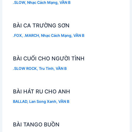
.SLOW
,
Nhạc Cách Mạng
,
VẦN B
BÀI CA TRƯỜNG SƠN
.FOX
,
.MARCH
,
Nhạc Cách Mạng
,
VẦN B
BÀI CUỐI CHO NGƯỜI TÌNH
.SLOW ROCK
,
Tru Tinh
,
VẦN B
BÀI HÁT RU CHO ANH
BALLAD
,
Lan Song Xanh
,
VẦN B
BÀI TANGO BUỒN