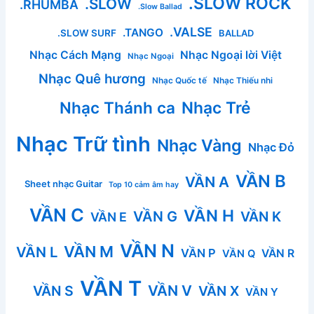
.SLOW ROCK
.SLOW
.RHUMBA
.Slow Ballad
.VALSE
.TANGO
.SLOW SURF
BALLAD
Nhạc Cách Mạng
Nhạc Ngoại lời Việt
Nhạc Ngoại
Nhạc Quê hương
Nhạc Quốc tế
Nhạc Thiếu nhi
Nhạc Thánh ca
Nhạc Trẻ
Nhạc Trữ tình
Nhạc Vàng
Nhạc Đỏ
VẦN B
VẦN A
Sheet nhạc Guitar
Top 10 cảm âm hay
VẦN C
VẦN H
VẦN G
VẦN K
VẦN E
VẦN N
VẦN M
VẦN L
VẦN P
VẦN R
VẦN Q
VẦN T
VẦN V
VẦN S
VẦN X
VẦN Y