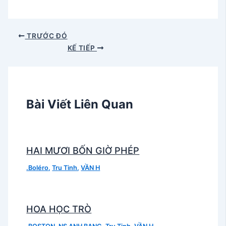
TRƯỚC ĐÓ
KẾ TIẾP
Bài Viết Liên Quan
HAI MƯƠI BỐN GIỜ PHÉP
.Boléro
,
Tru Tinh
,
VẦN H
HOA HỌC TRÒ