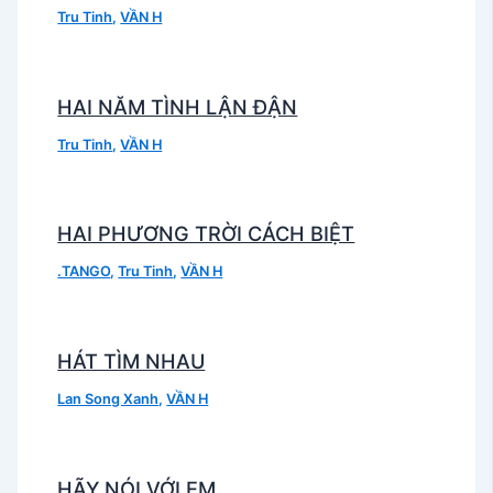
Tru Tinh
,
VẦN H
HAI NĂM TÌNH LẬN ĐẬN
Tru Tinh
,
VẦN H
HAI PHƯƠNG TRỜI CÁCH BIỆT
.TANGO
,
Tru Tinh
,
VẦN H
HÁT TÌM NHAU
Lan Song Xanh
,
VẦN H
HÃY NÓI VỚI EM