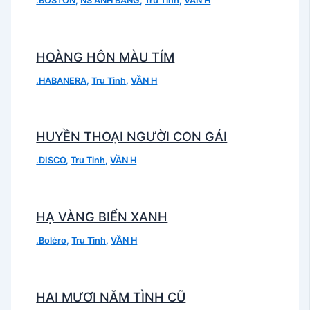
.BOSTON
,
NS ANH BANG
,
Tru Tinh
,
VẦN H
HOÀNG HÔN MÀU TÍM
.HABANERA
,
Tru Tinh
,
VẦN H
HUYỀN THOẠI NGƯỜI CON GÁI
.DISCO
,
Tru Tinh
,
VẦN H
HẠ VÀNG BIỂN XANH
.Boléro
,
Tru Tinh
,
VẦN H
HAI MƯƠI NĂM TÌNH CŨ