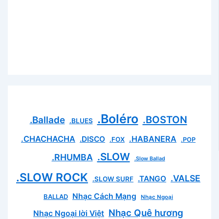
.Boléro
.BOSTON
.Ballade
.BLUES
.CHACHACHA
.HABANERA
.DISCO
.FOX
.POP
.SLOW
.RHUMBA
.Slow Ballad
.SLOW ROCK
.VALSE
.TANGO
.SLOW SURF
Nhạc Cách Mạng
BALLAD
Nhạc Ngoại
Nhạc Quê hương
Nhạc Ngoại lời Việt