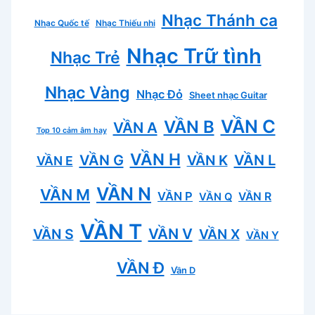
Nhạc Thánh ca
Nhạc Quốc tế
Nhạc Thiếu nhi
Nhạc Trữ tình
Nhạc Trẻ
Nhạc Vàng
Nhạc Đỏ
Sheet nhạc Guitar
VẦN C
VẦN B
VẦN A
Top 10 cảm âm hay
VẦN H
VẦN L
VẦN G
VẦN K
VẦN E
VẦN N
VẦN M
VẦN P
VẦN R
VẦN Q
VẦN T
VẦN V
VẦN S
VẦN X
VẦN Y
VẦN Đ
Vần D