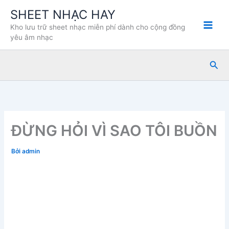
Nhảy
SHEET NHẠC HAY
tới
Kho lưu trữ sheet nhạc miễn phí dành cho cộng đồng
nội
yêu âm nhạc
dung
Tìm
kiế
ĐỪNG HỎI VÌ SAO TÔI BUỒN
Bởi
admin