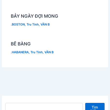
BẢY NGÀY ĐỢI MONG
.BOSTON
,
Tru Tinh
,
VẦN B
BẼ BÀNG
.HABANERA
,
Tru Tinh
,
VẦN B
Tìm kiếm
Tìm