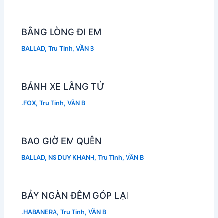
BẰNG LÒNG ĐI EM
BALLAD
,
Tru Tinh
,
VẦN B
BÁNH XE LÃNG TỬ
.FOX
,
Tru Tinh
,
VẦN B
BAO GIỜ EM QUÊN
BALLAD
,
NS DUY KHANH
,
Tru Tinh
,
VẦN B
BẢY NGÀN ĐÊM GÓP LẠI
.HABANERA
,
Tru Tinh
,
VẦN B