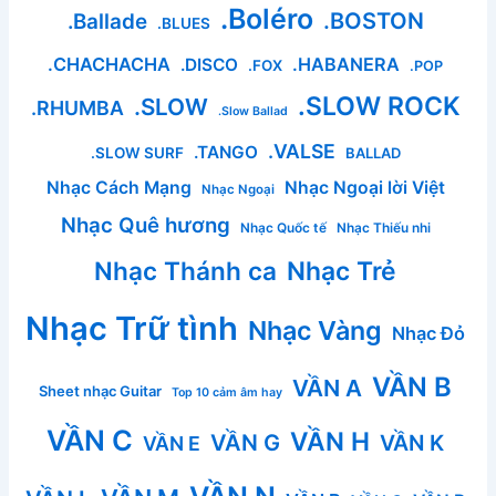
.Boléro
.BOSTON
.Ballade
.BLUES
.CHACHACHA
.HABANERA
.DISCO
.FOX
.POP
.SLOW ROCK
.SLOW
.RHUMBA
.Slow Ballad
.VALSE
.TANGO
.SLOW SURF
BALLAD
Nhạc Cách Mạng
Nhạc Ngoại lời Việt
Nhạc Ngoại
Nhạc Quê hương
Nhạc Quốc tế
Nhạc Thiếu nhi
Nhạc Thánh ca
Nhạc Trẻ
Nhạc Trữ tình
Nhạc Vàng
Nhạc Đỏ
VẦN B
VẦN A
Sheet nhạc Guitar
Top 10 cảm âm hay
VẦN C
VẦN H
VẦN G
VẦN K
VẦN E