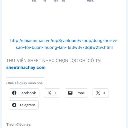
http://chiasenhac.vn/mp3/vietnam/v-pop/dung-hoi-vi-
sao-toi-buon~huong-lan~ts3w3v73q9w2tw.html
THƯ VIỆN SHEET NHẠC CHỌN LỌC CHỈ CÓ TẠI
sheetnhachay.com
Chia sẻ giúp mình nhé:
Facebook
X
Email
X
Telegram
Thích điều này: