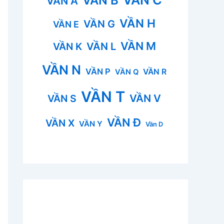
VẦN B
VẦN A
VẦN H
VẦN G
VẦN E
VẦN M
VẦN L
VẦN K
VẦN N
VẦN P
VẦN R
VẦN Q
VẦN T
VẦN V
VẦN S
VẦN Đ
VẦN X
VẦN Y
Vần D