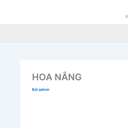
Nhảy
tới
K
nội
dung
HOA NẮNG
Bởi
admin