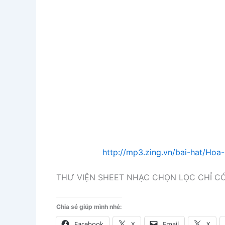
http://mp3.zing.vn/bai-hat/Ho
THƯ VIỆN SHEET NHẠC CHỌN LỌC CHỈ CÓ
Chia sẻ giúp mình nhé:
Facebook
X
Email
X