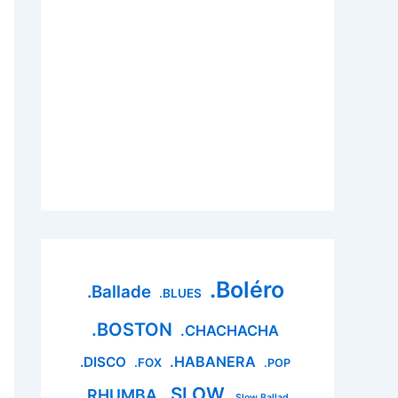
.Boléro
.Ballade
.BLUES
.BOSTON
.CHACHACHA
.HABANERA
.DISCO
.FOX
.POP
.SLOW
.RHUMBA
.Slow Ballad