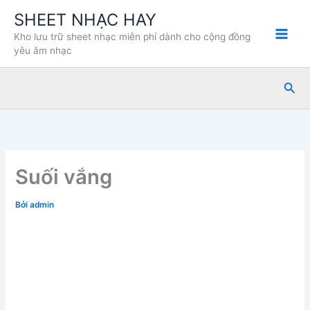
Nhảy
SHEET NHẠC HAY
tới
Kho lưu trữ sheet nhạc miễn phí dành cho cộng đồng
nội
yêu âm nhạc
dung
Tìm
kiế
Suối vắng
Bởi
admin