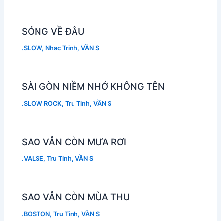
SÓNG VỀ ĐÂU
.SLOW
,
Nhac Trinh
,
VẦN S
SÀI GÒN NIỀM NHỚ KHÔNG TÊN
.SLOW ROCK
,
Tru Tinh
,
VẦN S
SAO VẪN CÒN MƯA RƠI
.VALSE
,
Tru Tinh
,
VẦN S
SAO VẪN CÒN MÙA THU
.BOSTON
,
Tru Tinh
,
VẦN S