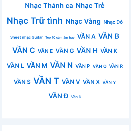
Nhạc Thánh ca
Nhạc Trẻ
Nhạc Trữ tình
Nhạc Vàng
Nhạc Đỏ
VẦN B
VẦN A
Sheet nhạc Guitar
Top 10 cảm âm hay
VẦN C
VẦN H
VẦN G
VẦN K
VẦN E
VẦN N
VẦN M
VẦN L
VẦN P
VẦN R
VẦN Q
VẦN T
VẦN V
VẦN S
VẦN X
VẦN Y
VẦN Đ
Vần D