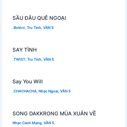
SẦU ĐÂU QUÊ NGOẠI
.Boléro
,
Tru Tinh
,
VẦN S
SAY TÌNH
.TWIST
,
Tru Tinh
,
VẦN S
Say You Will
.CHACHACHA
,
Nhạc Ngoại
,
VẦN S
SONG DAKKRONG MÙA XUÂN VỀ
Nhạc Cách Mạng
,
VẦN S