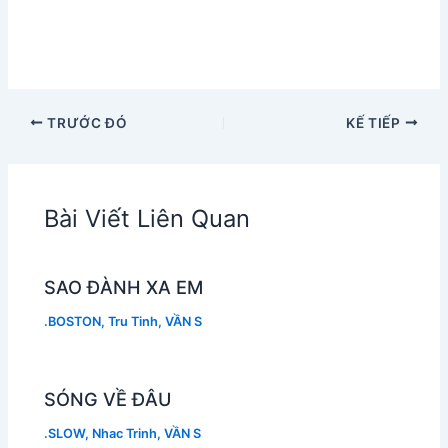
TRƯỚC ĐÓ
KẾ TIẾP
Bài Viết Liên Quan
SAO ĐÀNH XA EM
.BOSTON
,
Tru Tinh
,
VẦN S
SÓNG VỀ ĐÂU
.SLOW
,
Nhac Trinh
,
VẦN S