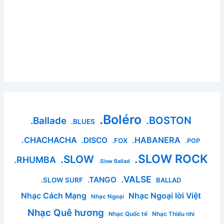
.Boléro
.BOSTON
.Ballade
.BLUES
.CHACHACHA
.HABANERA
.DISCO
.FOX
.POP
.SLOW ROCK
.SLOW
.RHUMBA
.Slow Ballad
.VALSE
.TANGO
.SLOW SURF
BALLAD
Nhạc Cách Mạng
Nhạc Ngoại lời Việt
Nhạc Ngoại
Nhạc Quê hương
Nhạc Quốc tế
Nhạc Thiếu nhi