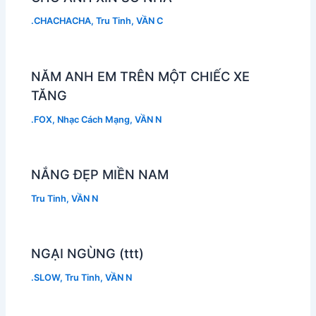
.CHACHACHA
,
Tru Tinh
,
VẦN C
NĂM ANH EM TRÊN MỘT CHIẾC XE
TĂNG
.FOX
,
Nhạc Cách Mạng
,
VẦN N
NẮNG ĐẸP MIỀN NAM
Tru Tinh
,
VẦN N
NGẠI NGÙNG (ttt)
.SLOW
,
Tru Tinh
,
VẦN N