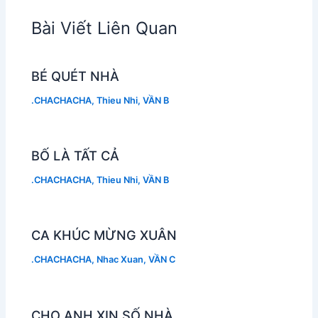
Bài Viết Liên Quan
BÉ QUÉT NHÀ
.CHACHACHA
,
Thieu Nhi
,
VẦN B
BỐ LÀ TẤT CẢ
.CHACHACHA
,
Thieu Nhi
,
VẦN B
CA KHÚC MỪNG XUÂN
.CHACHACHA
,
Nhac Xuan
,
VẦN C
CHO ANH XIN SỐ NHÀ