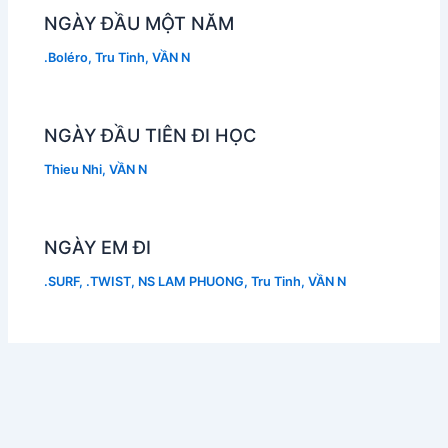
NGÀY ĐẦU MỘT NĂM
.Boléro
,
Tru Tinh
,
VẦN N
NGÀY ĐẦU TIÊN ĐI HỌC
Thieu Nhi
,
VẦN N
NGÀY EM ĐI
.SURF
,
.TWIST
,
NS LAM PHUONG
,
Tru Tinh
,
VẦN N