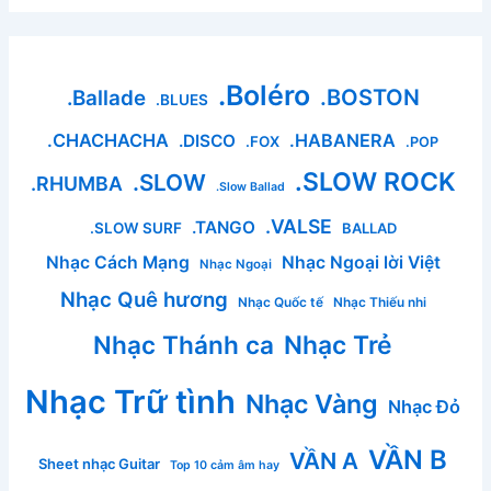
.Boléro
.BOSTON
.Ballade
.BLUES
.CHACHACHA
.HABANERA
.DISCO
.FOX
.POP
.SLOW ROCK
.SLOW
.RHUMBA
.Slow Ballad
.VALSE
.TANGO
.SLOW SURF
BALLAD
Nhạc Cách Mạng
Nhạc Ngoại lời Việt
Nhạc Ngoại
Nhạc Quê hương
Nhạc Quốc tế
Nhạc Thiếu nhi
Nhạc Thánh ca
Nhạc Trẻ
Nhạc Trữ tình
Nhạc Vàng
Nhạc Đỏ
VẦN B
VẦN A
Sheet nhạc Guitar
Top 10 cảm âm hay