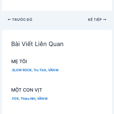
TRƯỚC ĐÓ
KẾ TIẾP
Bài Viết Liên Quan
MẸ TÔI
.SLOW ROCK
,
Tru Tinh
,
VẦN M
MỘT CON VỊT
.FOX
,
Thieu Nhi
,
VẦN M