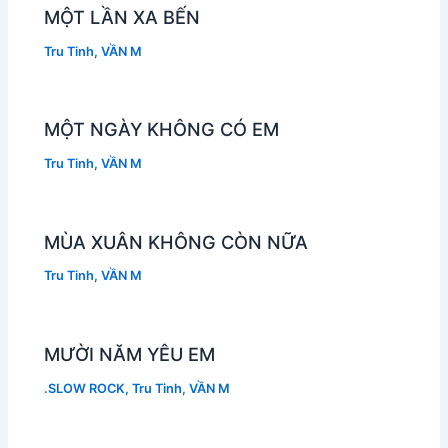
MỘT LẦN XA BẾN
Tru Tinh
,
VẦN M
MỘT NGÀY KHÔNG CÓ EM
Tru Tinh
,
VẦN M
MÙA XUÂN KHÔNG CÒN NỮA
Tru Tinh
,
VẦN M
MƯỜI NĂM YÊU EM
.SLOW ROCK
,
Tru Tinh
,
VẦN M