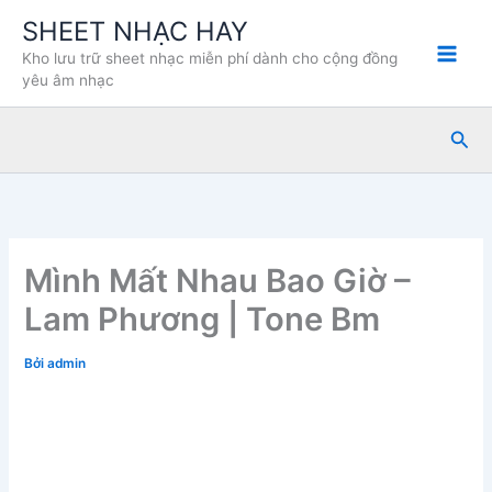
Nhảy
SHEET NHẠC HAY
tới
Kho lưu trữ sheet nhạc miễn phí dành cho cộng đồng
nội
yêu âm nhạc
dung
Tìm
kiế
Mình Mất Nhau Bao Giờ –
Lam Phương | Tone Bm
Bởi
admin