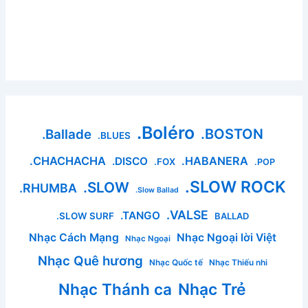
.Boléro
.BOSTON
.Ballade
.BLUES
.CHACHACHA
.HABANERA
.DISCO
.FOX
.POP
.SLOW ROCK
.SLOW
.RHUMBA
.Slow Ballad
.VALSE
.TANGO
.SLOW SURF
BALLAD
Nhạc Cách Mạng
Nhạc Ngoại lời Việt
Nhạc Ngoại
Nhạc Quê hương
Nhạc Quốc tế
Nhạc Thiếu nhi
Nhạc Thánh ca
Nhạc Trẻ