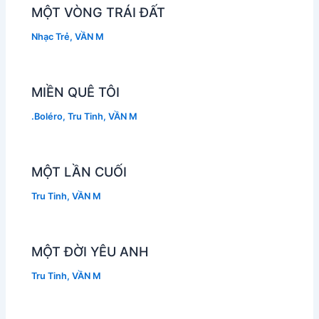
MỘT VÒNG TRÁI ĐẤT
Nhạc Trẻ
,
VẦN M
MIỀN QUÊ TÔI
.Boléro
,
Tru Tinh
,
VẦN M
MỘT LẦN CUỐI
Tru Tinh
,
VẦN M
MỘT ĐỜI YÊU ANH
Tru Tinh
,
VẦN M