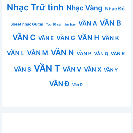
Nhạc Trữ tình
Nhạc Vàng
Nhạc Đỏ
VẦN B
VẦN A
Sheet nhạc Guitar
Top 10 cảm âm hay
VẦN C
VẦN H
VẦN G
VẦN K
VẦN E
VẦN N
VẦN M
VẦN L
VẦN P
VẦN R
VẦN Q
VẦN T
VẦN V
VẦN S
VẦN X
VẦN Y
VẦN Đ
Vần D