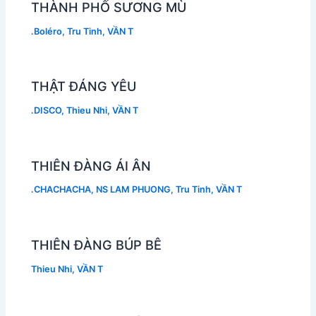
THÀNH PHỐ SƯƠNG MÙ
.Boléro
,
Tru Tinh
,
VẦN T
THẬT ĐÁNG YÊU
.DISCO
,
Thieu Nhi
,
VẦN T
THIÊN ĐÀNG ÁI ÂN
.CHACHACHA
,
NS LAM PHUONG
,
Tru Tinh
,
VẦN T
THIÊN ĐÀNG BÚP BÊ
Thieu Nhi
,
VẦN T