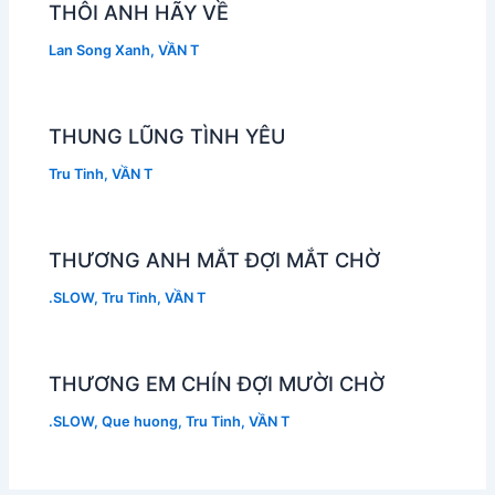
THÔI ANH HÃY VỀ
Lan Song Xanh
,
VẦN T
THUNG LŨNG TÌNH YÊU
Tru Tinh
,
VẦN T
THƯƠNG ANH MẮT ĐỢI MẮT CHỜ
.SLOW
,
Tru Tinh
,
VẦN T
THƯƠNG EM CHÍN ĐỢI MƯỜI CHỜ
.SLOW
,
Que huong
,
Tru Tinh
,
VẦN T