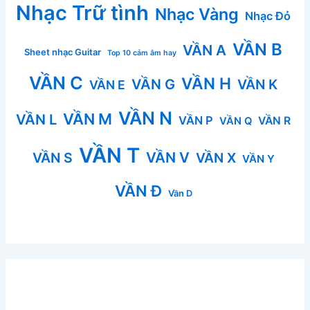
Nhạc Trữ tình
Nhạc Vàng
Nhạc Đỏ
VẦN B
VẦN A
Sheet nhạc Guitar
Top 10 cảm âm hay
VẦN C
VẦN H
VẦN G
VẦN K
VẦN E
VẦN N
VẦN M
VẦN L
VẦN P
VẦN R
VẦN Q
VẦN T
VẦN V
VẦN S
VẦN X
VẦN Y
VẦN Đ
Vần D