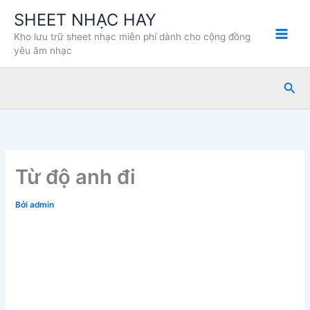
Nhảy
SHEET NHẠC HAY
tới
Kho lưu trữ sheet nhạc miễn phí dành cho cộng đồng
nội
yêu âm nhạc
dung
Tìm
kiế
Từ độ anh đi
Bởi
admin