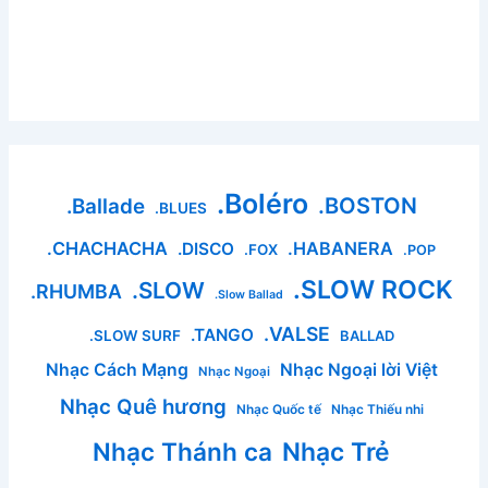
.Boléro
.BOSTON
.Ballade
.BLUES
.CHACHACHA
.HABANERA
.DISCO
.FOX
.POP
.SLOW ROCK
.SLOW
.RHUMBA
.Slow Ballad
.VALSE
.TANGO
.SLOW SURF
BALLAD
Nhạc Cách Mạng
Nhạc Ngoại lời Việt
Nhạc Ngoại
Nhạc Quê hương
Nhạc Quốc tế
Nhạc Thiếu nhi
Nhạc Thánh ca
Nhạc Trẻ