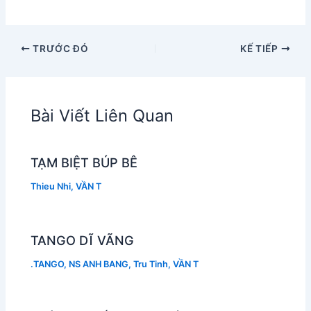
TRƯỚC ĐÓ
KẾ TIẾP
Bài Viết Liên Quan
TẠM BIỆT BÚP BÊ
Thieu Nhi
,
VẦN T
TANGO DĨ VÃNG
.TANGO
,
NS ANH BANG
,
Tru Tinh
,
VẦN T