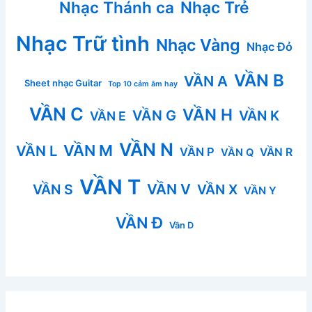
Nhạc Thánh ca
Nhạc Trẻ
Nhạc Trữ tình
Nhạc Vàng
Nhạc Đỏ
VẦN B
VẦN A
Sheet nhạc Guitar
Top 10 cảm âm hay
VẦN C
VẦN H
VẦN G
VẦN K
VẦN E
VẦN N
VẦN M
VẦN L
VẦN P
VẦN R
VẦN Q
VẦN T
VẦN V
VẦN S
VẦN X
VẦN Y
VẦN Đ
Vần D