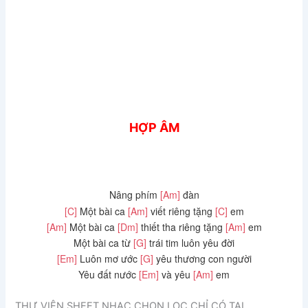
HỢP ÂM
Nâng phím
[Am]
đàn
[C]
Một bài ca
[Am]
viết riêng tặng
[C]
em
[Am]
Một bài ca
[Dm]
thiết tha riêng tặng
[Am]
em
Một bài ca từ
[G]
trái tim luôn yêu đời
[Em]
Luôn mơ ước
[G]
yêu thương con người
Yêu đất nước
[Em]
và yêu
[Am]
em
THƯ VIỆN SHEET NHẠC CHỌN LỌC CHỈ CÓ TẠI