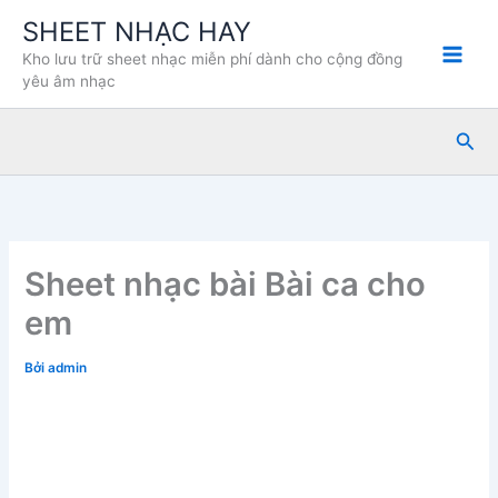
Nhảy
SHEET NHẠC HAY
tới
Kho lưu trữ sheet nhạc miễn phí dành cho cộng đồng
nội
yêu âm nhạc
dung
Tìm
kiế
Sheet nhạc bài Bài ca cho
em
Bởi
admin