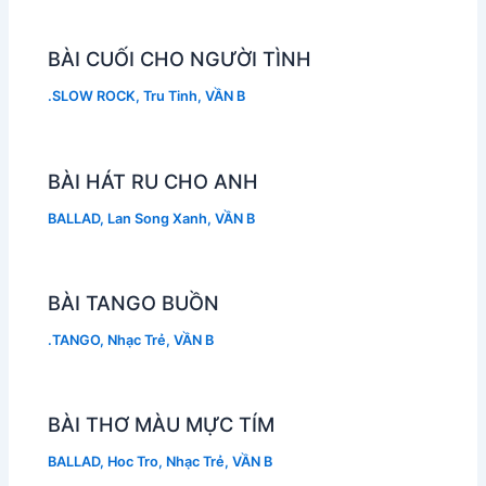
BÀI CUỐI CHO NGƯỜI TÌNH
.SLOW ROCK
,
Tru Tinh
,
VẦN B
BÀI HÁT RU CHO ANH
BALLAD
,
Lan Song Xanh
,
VẦN B
BÀI TANGO BUỒN
.TANGO
,
Nhạc Trẻ
,
VẦN B
BÀI THƠ MÀU MỰC TÍM
BALLAD
,
Hoc Tro
,
Nhạc Trẻ
,
VẦN B