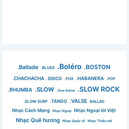
.Boléro
.BOSTON
.Ballade
.BLUES
.CHACHACHA
.HABANERA
.DISCO
.FOX
.POP
.SLOW ROCK
.SLOW
.RHUMBA
.Slow Ballad
.VALSE
.TANGO
.SLOW SURF
BALLAD
Nhạc Cách Mạng
Nhạc Ngoại lời Việt
Nhạc Ngoại
Nhạc Quê hương
Nhạc Quốc tế
Nhạc Thiếu nhi