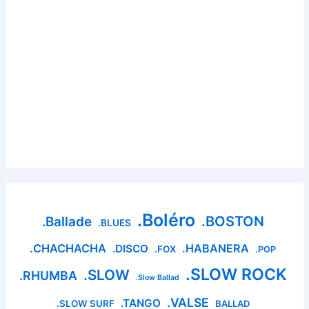
.Boléro
.BOSTON
.Ballade
.BLUES
.CHACHACHA
.HABANERA
.DISCO
.FOX
.POP
.SLOW ROCK
.SLOW
.RHUMBA
.Slow Ballad
.VALSE
.TANGO
.SLOW SURF
BALLAD