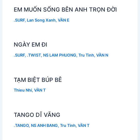
EM MUỐN SỐNG BÊN ANH TRỌN ĐỜI
.SURF
,
Lan Song Xanh
,
VẦN E
NGÀY EM ĐI
.SURF
,
.TWIST
,
NS LAM PHUONG
,
Tru Tinh
,
VẦN N
TẠM BIỆT BÚP BÊ
Thieu Nhi
,
VẦN T
TANGO DĨ VÃNG
.TANGO
,
NS ANH BANG
,
Tru Tinh
,
VẦN T