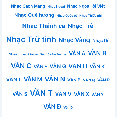
Nhạc Cách Mạng
Nhạc Ngoại lời Việt
Nhạc Ngoại
Nhạc Quê hương
Nhạc Quốc tế
Nhạc Thiếu nhi
Nhạc Thánh ca
Nhạc Trẻ
Nhạc Trữ tình
Nhạc Vàng
Nhạc Đỏ
VẦN B
VẦN A
Sheet nhạc Guitar
Top 10 cảm âm hay
VẦN C
VẦN H
VẦN G
VẦN K
VẦN E
VẦN N
VẦN M
VẦN L
VẦN P
VẦN R
VẦN Q
VẦN T
VẦN V
VẦN S
VẦN X
VẦN Y
VẦN Đ
Vần D