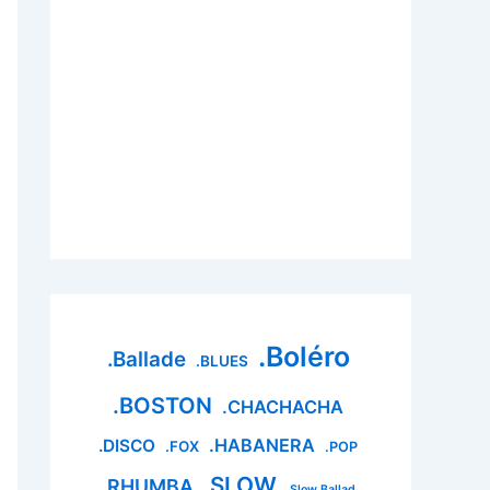
.Boléro
.Ballade
.BLUES
.BOSTON
.CHACHACHA
.HABANERA
.DISCO
.FOX
.POP
.SLOW
.RHUMBA
.Slow Ballad