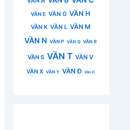
VẦN B
VẦN A
VẦN H
VẦN G
VẦN E
VẦN M
VẦN L
VẦN K
VẦN N
VẦN P
VẦN R
VẦN Q
VẦN T
VẦN V
VẦN S
VẦN Đ
VẦN X
VẦN Y
Vần D