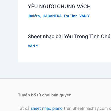
YÊU NGƯỜI CHUNG VÁCH
.Boléro
,
.HABANERA
,
Tru Tinh
,
VẦN Y
Sheet nhạc bài Yêu Trong Tình Chú
VẦN Y
Tuyên bố từ chối bản quyền
Tất cả
sheet nhạc piano
trên Sheetnhachay.com c