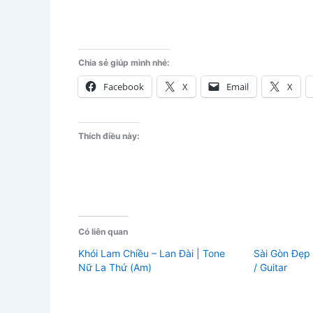
Chia sẻ giúp mình nhé:
Facebook
X
Email
X
Thích điều này:
Có liên quan
Khói Lam Chiều – Lan Đài | Tone
Sài Gòn Đẹp 
Nữ La Thứ (Am)
/ Guitar