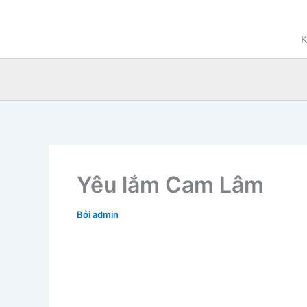
Nhảy
tới
K
nội
dung
Yêu lắm Cam Lâm
Bởi
admin