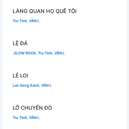
LÀNG QUAN HỌ QUÊ TÔI
Tru Tinh
,
VẦN L
LỆ ĐÁ
.SLOW ROCK
,
Tru Tinh
,
VẦN L
LẺ LOI
Lan Song Xanh
,
VẦN L
LỠ CHUYẾN ĐÒ
Tru Tinh
,
VẦN L