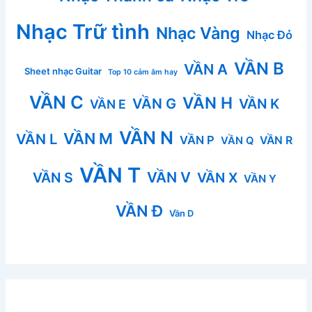
Nhạc Trữ tình
Nhạc Vàng
Nhạc Đỏ
VẦN B
VẦN A
Sheet nhạc Guitar
Top 10 cảm âm hay
VẦN C
VẦN H
VẦN G
VẦN K
VẦN E
VẦN N
VẦN M
VẦN L
VẦN P
VẦN R
VẦN Q
VẦN T
VẦN V
VẦN S
VẦN X
VẦN Y
VẦN Đ
Vần D