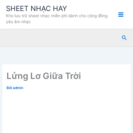
Nhảy
SHEET NHẠC HAY
tới
Kho lưu trữ sheet nhạc miễn phí dành cho cộng đồng
nội
yêu âm nhạc
dung
Tìm
kiế
Lửng Lơ Giữa Trời
Bởi
admin