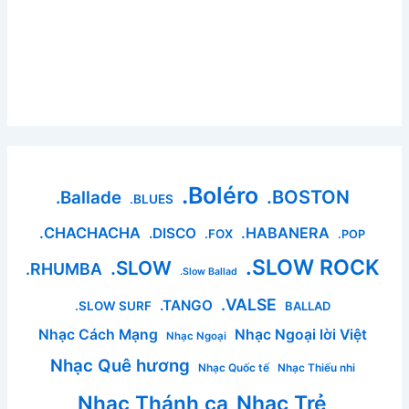
.Boléro
.BOSTON
.Ballade
.BLUES
.CHACHACHA
.HABANERA
.DISCO
.FOX
.POP
.SLOW ROCK
.SLOW
.RHUMBA
.Slow Ballad
.VALSE
.TANGO
.SLOW SURF
BALLAD
Nhạc Cách Mạng
Nhạc Ngoại lời Việt
Nhạc Ngoại
Nhạc Quê hương
Nhạc Quốc tế
Nhạc Thiếu nhi
Nhạc Thánh ca
Nhạc Trẻ