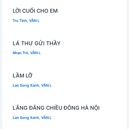
LỜI CUỐI CHO EM
Tru Tinh
,
VẦN L
LÁ THƯ GỬI THẦY
Nhạc Trẻ
,
VẦN L
LẦM LỠ
Lan Song Xanh
,
VẦN L
LÃNG ĐÃNG CHIỀU ĐÔNG HÀ NỘI
Lan Song Xanh
,
VẦN L