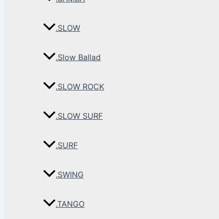
.SLOW
.Slow Ballad
.SLOW ROCK
.SLOW SURF
.SURF
.SWING
.TANGO