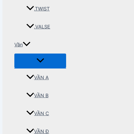
.TWIST
.VALSE
Vần
VẦN A
VẦN B
VẦN C
VẦN Đ