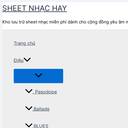
Nhảy
SHEET NHẠC HAY
tới
nội
Kho lưu trữ sheet nhạc miễn phí dành cho cộng đồng yêu âm 
dung
Trang chủ
Điệu
. Pasodope
.Ballade
.BLUES