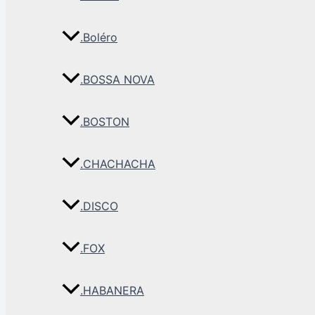
.Boléro
.BOSSA NOVA
.BOSTON
.CHACHACHA
.DISCO
.FOX
.HABANERA