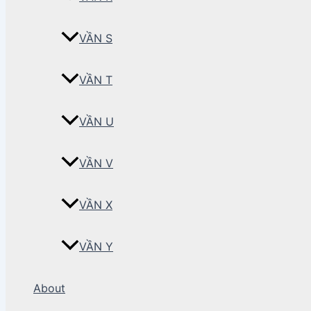
VẦN S
VẦN T
VẦN U
VẦN V
VẦN X
VẦN Y
About