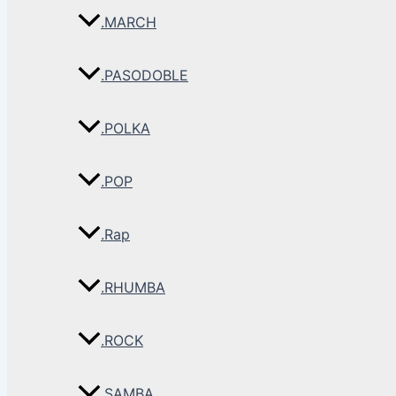
.MARCH
.PASODOBLE
.POLKA
.POP
.Rap
.RHUMBA
.ROCK
.SAMBA