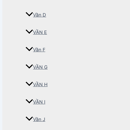
Vần D
VẦN E
Vần F
VẦN G
VẦN H
VẦN I
Vần J