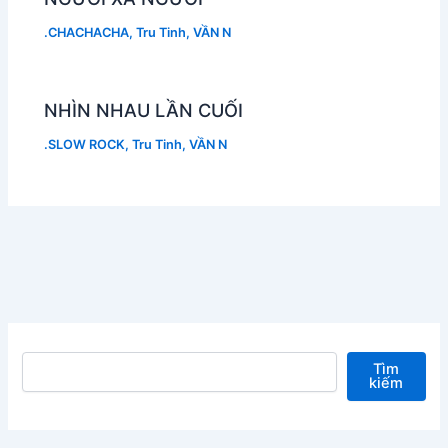
.CHACHACHA
,
Tru Tinh
,
VẦN N
NHÌN NHAU LẦN CUỐI
.SLOW ROCK
,
Tru Tinh
,
VẦN N
Tìm kiếm
Tìm
kiếm