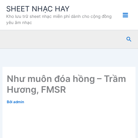
Nhảy
SHEET NHẠC HAY
tới
Kho lưu trữ sheet nhạc miễn phí dành cho cộng đồng
nội
yêu âm nhạc
dung
Tìm
kiế
Như muôn đóa hồng – Trầm
Hương, FMSR
Bởi
admin