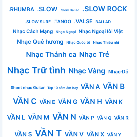
.SLOW ROCK
.SLOW
.RHUMBA
.Slow Ballad
.VALSE
.TANGO
.SLOW SURF
BALLAD
Nhạc Cách Mạng
Nhạc Ngoại lời Việt
Nhạc Ngoại
Nhạc Quê hương
Nhạc Quốc tế
Nhạc Thiếu nhi
Nhạc Thánh ca
Nhạc Trẻ
Nhạc Trữ tình
Nhạc Vàng
Nhạc Đỏ
VẦN B
VẦN A
Sheet nhạc Guitar
Top 10 cảm âm hay
VẦN C
VẦN H
VẦN G
VẦN K
VẦN E
VẦN N
VẦN M
VẦN L
VẦN P
VẦN R
VẦN Q
VẦN T
VẦN V
VẦN S
VẦN X
VẦN Y