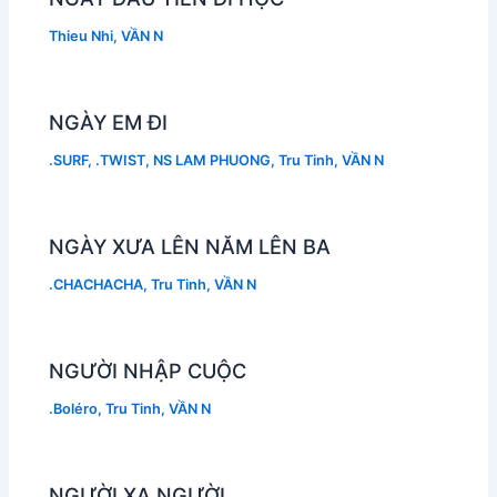
Thieu Nhi
,
VẦN N
NGÀY EM ĐI
.SURF
,
.TWIST
,
NS LAM PHUONG
,
Tru Tinh
,
VẦN N
NGÀY XƯA LÊN NĂM LÊN BA
.CHACHACHA
,
Tru Tinh
,
VẦN N
NGƯỜI NHẬP CUỘC
.Boléro
,
Tru Tinh
,
VẦN N
NGƯỜI XA NGƯỜI