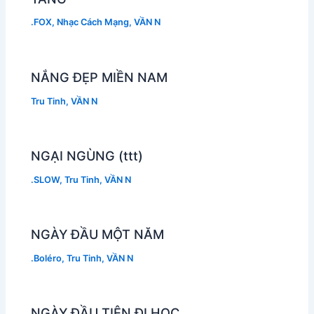
.FOX
,
Nhạc Cách Mạng
,
VẦN N
NẮNG ĐẸP MIỀN NAM
Tru Tinh
,
VẦN N
NGẠI NGÙNG (ttt)
.SLOW
,
Tru Tinh
,
VẦN N
NGÀY ĐẦU MỘT NĂM
.Boléro
,
Tru Tinh
,
VẦN N
NGÀY ĐẦU TIÊN ĐI HỌC