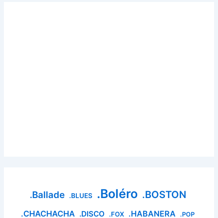
.Boléro
.BOSTON
.Ballade
.BLUES
.CHACHACHA
.HABANERA
.DISCO
.FOX
.POP