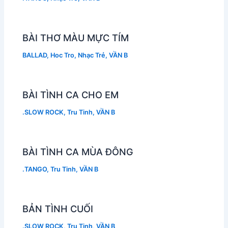
BÀI THƠ MÀU MỰC TÍM
BALLAD
,
Hoc Tro
,
Nhạc Trẻ
,
VẦN B
BÀI TÌNH CA CHO EM
.SLOW ROCK
,
Tru Tinh
,
VẦN B
BÀI TÌNH CA MÙA ĐÔNG
.TANGO
,
Tru Tinh
,
VẦN B
BẢN TÌNH CUỐI
.SLOW ROCK
,
Tru Tinh
,
VẦN B