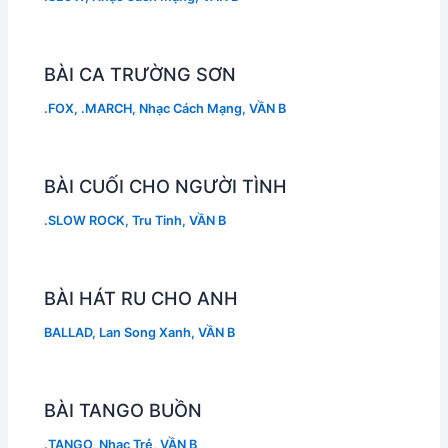
BÀI CA TRƯỜNG SƠN
.FOX
,
.MARCH
,
Nhạc Cách Mạng
,
VẦN B
BÀI CUỐI CHO NGƯỜI TÌNH
.SLOW ROCK
,
Tru Tinh
,
VẦN B
BÀI HÁT RU CHO ANH
BALLAD
,
Lan Song Xanh
,
VẦN B
BÀI TANGO BUỒN
.TANGO
,
Nhạc Trẻ
,
VẦN B