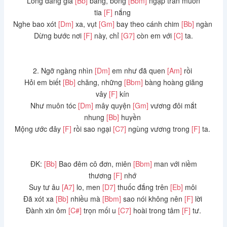
Lòng đang giá
[Bb]
băng, bỗng
[Bbm]
ngập tràn muôn
tia
[F]
nắng
Nghe bao xót
[Dm]
xa, vụt
[Gm]
bay theo cánh chim
[Bb]
ngàn
Dừng bước nơi
[F]
này, chỉ
[G7]
còn em với
[C]
ta.
2. Ngỡ ngàng nhìn
[Dm]
em như đã quen
[Am]
rồi
Hỏi em biết
[Bb]
chăng, những
[Bbm]
bàng hoàng giăng
vây
[F]
kín
Như muôn tóc
[Dm]
mây quyện
[Gm]
vương đôi mắt
nhung
[Bb]
huyền
Mộng ước đây
[F]
rồi sao ngại
[C7]
ngùng vương trong
[F]
ta.
ĐK:
[Bb]
Bao đêm cô đơn, miên
[Bbm]
man với niềm
thương
[F]
nhớ
Suy tư âu
[A7]
lo, men
[D7]
thuốc đắng trên
[Eb]
môi
Đã xót xa
[Bb]
nhiều mà
[Bbm]
sao nói không nên
[F]
lời
Đành xin ôm
[C#]
trọn mối u
[C7]
hoài trong tâm
[F]
tư.