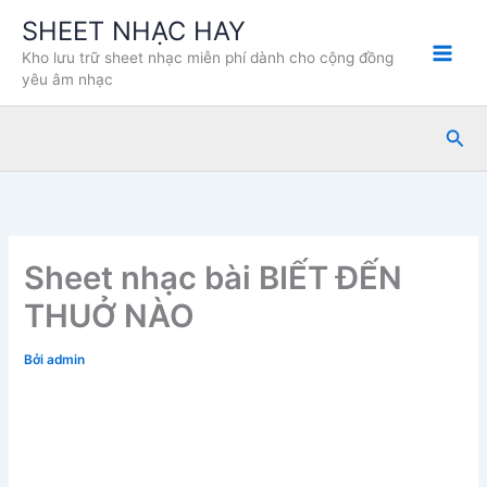
Nhảy
SHEET NHẠC HAY
tới
Kho lưu trữ sheet nhạc miễn phí dành cho cộng đồng
nội
yêu âm nhạc
dung
Tìm
kiế
Sheet nhạc bài BIẾT ĐẾN
THUỞ NÀO
Bởi
admin