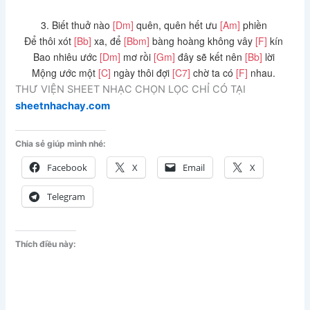
3. Biết thuở nào
[Dm]
quên, quên hết ưu
[Am]
phiền
Để thôi xót
[Bb]
xa, để
[Bbm]
bàng hoàng không vây
[F]
kín
Bao nhiêu ước
[Dm]
mơ rồi
[Gm]
đây sẽ kết nên
[Bb]
lời
Mộng ước một
[C]
ngày thôi đợi
[C7]
chờ ta có
[F]
nhau.
THƯ VIỆN SHEET NHẠC CHỌN LỌC CHỈ CÓ TẠI
sheetnhachay.com
Chia sẻ giúp mình nhé:
Facebook
X
Email
X
Telegram
Thích điều này: