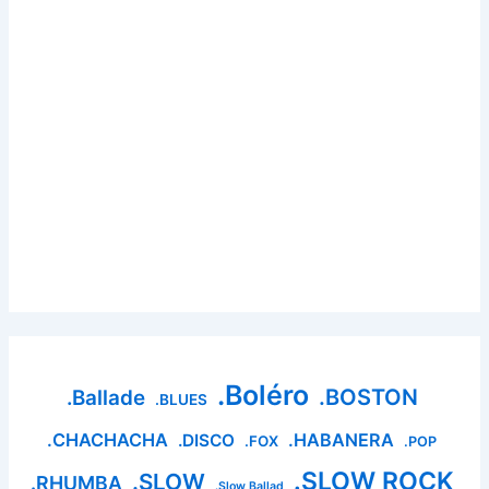
.Boléro
.BOSTON
.Ballade
.BLUES
.CHACHACHA
.HABANERA
.DISCO
.FOX
.POP
.SLOW ROCK
.SLOW
.RHUMBA
.Slow Ballad