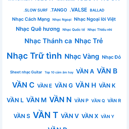
.VALSE
.TANGO
.SLOW SURF
BALLAD
Nhạc Cách Mạng
Nhạc Ngoại lời Việt
Nhạc Ngoại
Nhạc Quê hương
Nhạc Quốc tế
Nhạc Thiếu nhi
Nhạc Thánh ca
Nhạc Trẻ
Nhạc Trữ tình
Nhạc Vàng
Nhạc Đỏ
VẦN B
VẦN A
Sheet nhạc Guitar
Top 10 cảm âm hay
VẦN C
VẦN H
VẦN G
VẦN K
VẦN E
VẦN N
VẦN M
VẦN L
VẦN P
VẦN R
VẦN Q
VẦN T
VẦN V
VẦN S
VẦN X
VẦN Y