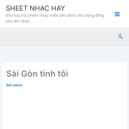
Nhảy
SHEET NHẠC HAY
tới
Kho lưu trữ sheet nhạc miễn phí dành cho cộng đồng
nội
yêu âm nhạc
dung
Tìm
kiế
Sài Gòn tình tôi
Bởi
admin