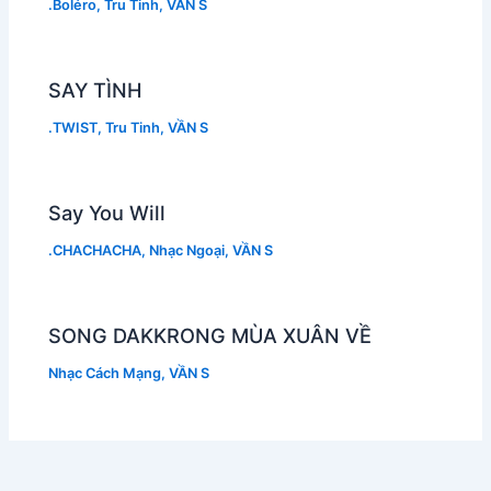
.Boléro
,
Tru Tinh
,
VẦN S
SAY TÌNH
.TWIST
,
Tru Tinh
,
VẦN S
Say You Will
.CHACHACHA
,
Nhạc Ngoại
,
VẦN S
SONG DAKKRONG MÙA XUÂN VỀ
Nhạc Cách Mạng
,
VẦN S