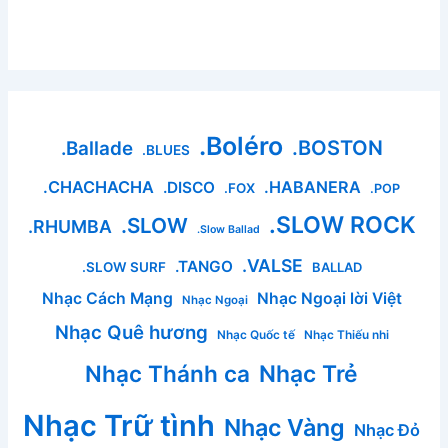
.Boléro
.BOSTON
.Ballade
.BLUES
.CHACHACHA
.HABANERA
.DISCO
.FOX
.POP
.SLOW ROCK
.SLOW
.RHUMBA
.Slow Ballad
.VALSE
.TANGO
.SLOW SURF
BALLAD
Nhạc Cách Mạng
Nhạc Ngoại lời Việt
Nhạc Ngoại
Nhạc Quê hương
Nhạc Quốc tế
Nhạc Thiếu nhi
Nhạc Thánh ca
Nhạc Trẻ
Nhạc Trữ tình
Nhạc Vàng
Nhạc Đỏ