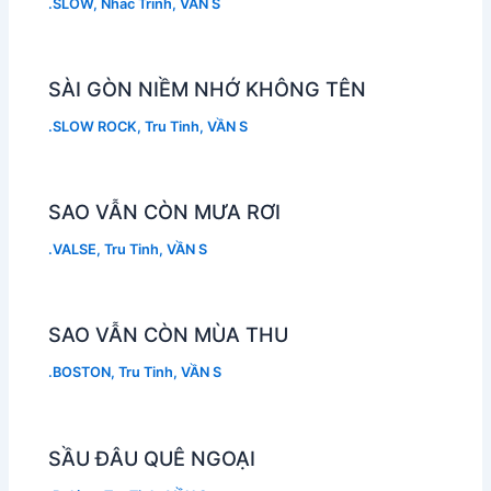
.SLOW
,
Nhac Trinh
,
VẦN S
SÀI GÒN NIỀM NHỚ KHÔNG TÊN
.SLOW ROCK
,
Tru Tinh
,
VẦN S
SAO VẪN CÒN MƯA RƠI
.VALSE
,
Tru Tinh
,
VẦN S
SAO VẪN CÒN MÙA THU
.BOSTON
,
Tru Tinh
,
VẦN S
SẦU ĐÂU QUÊ NGOẠI