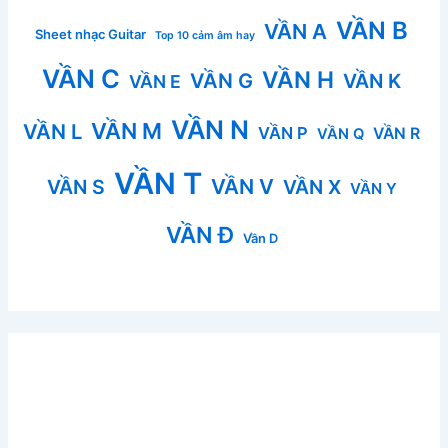
VẦN B
VẦN A
Sheet nhạc Guitar
Top 10 cảm âm hay
VẦN C
VẦN H
VẦN G
VẦN K
VẦN E
VẦN N
VẦN M
VẦN L
VẦN P
VẦN R
VẦN Q
VẦN T
VẦN V
VẦN S
VẦN X
VẦN Y
VẦN Đ
Vần D