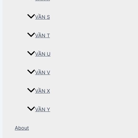
VẦN S
VẦN T
VẦN U
VẦN V
VẦN X
VẦN Y
About