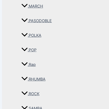
.MARCH
.PASODOBLE
.POLKA
.POP
.Rap
.RHUMBA
.ROCK
.SAMBA