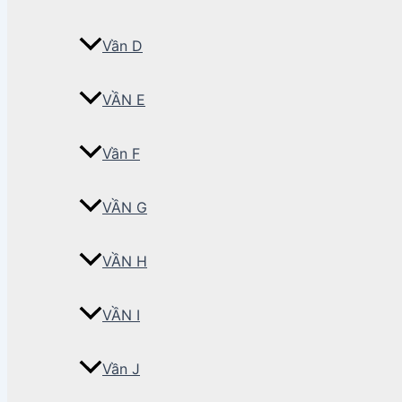
Vần D
VẦN E
Vần F
VẦN G
VẦN H
VẦN I
Vần J