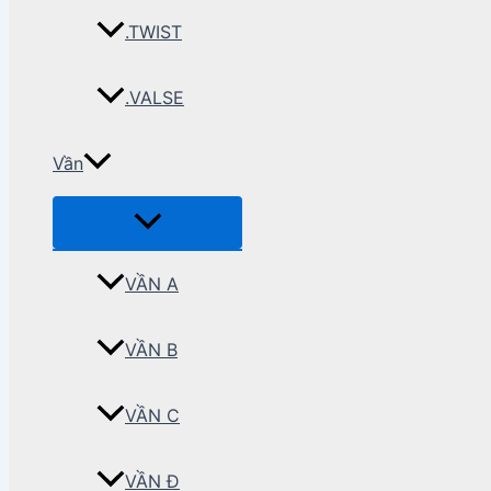
.TWIST
.VALSE
Vần
VẦN A
VẦN B
VẦN C
VẦN Đ