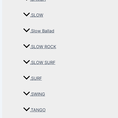
.SLOW
.Slow Ballad
.SLOW ROCK
.SLOW SURF
.SURF
.SWING
.TANGO