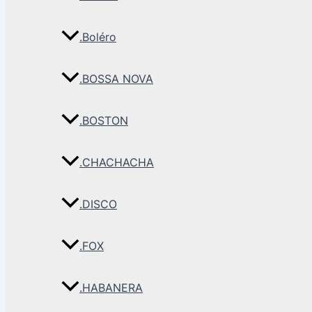
.Boléro
.BOSSA NOVA
.BOSTON
.CHACHACHA
.DISCO
.FOX
.HABANERA