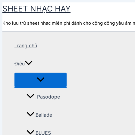
Nhảy
SHEET NHẠC HAY
tới
nội
Kho lưu trữ sheet nhạc miễn phí dành cho cộng đồng yêu âm 
dung
Trang chủ
Điệu
. Pasodope
.Ballade
.BLUES