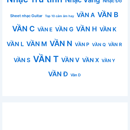
Nhạc Đỏ
VẦN B
VẦN A
Sheet nhạc Guitar
Top 10 cảm âm hay
VẦN C
VẦN H
VẦN G
VẦN K
VẦN E
VẦN N
VẦN M
VẦN L
VẦN P
VẦN R
VẦN Q
VẦN T
VẦN V
VẦN S
VẦN X
VẦN Y
VẦN Đ
Vần D