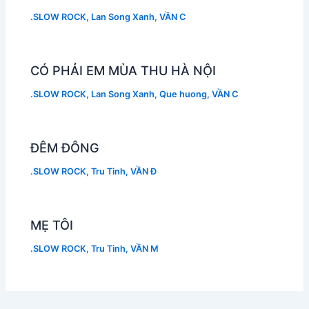
.SLOW ROCK
,
Lan Song Xanh
,
VẦN C
CÓ PHẢI EM MÙA THU HÀ NỘI
.SLOW ROCK
,
Lan Song Xanh
,
Que huong
,
VẦN C
ĐÊM ĐÔNG
.SLOW ROCK
,
Tru Tinh
,
VẦN Đ
MẸ TÔI
.SLOW ROCK
,
Tru Tinh
,
VẦN M