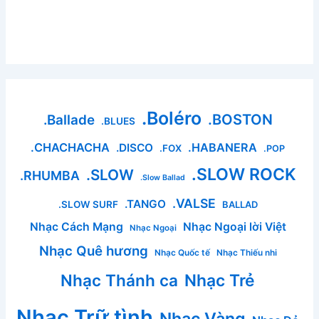
.Boléro
.BOSTON
.Ballade
.BLUES
.CHACHACHA
.HABANERA
.DISCO
.FOX
.POP
.SLOW ROCK
.SLOW
.RHUMBA
.Slow Ballad
.VALSE
.TANGO
.SLOW SURF
BALLAD
Nhạc Cách Mạng
Nhạc Ngoại lời Việt
Nhạc Ngoại
Nhạc Quê hương
Nhạc Quốc tế
Nhạc Thiếu nhi
Nhạc Thánh ca
Nhạc Trẻ
Nhạc Trữ tình
Nhạc Vàng