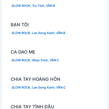
.SLOW ROCK
,
Tru Tinh
,
VẦN B
BẠN TÔI
.SLOW ROCK
,
Lan Song Xanh
,
VẦN B
CA DAO MẸ
.SLOW ROCK
,
Nhac Trinh
,
VẦN C
CHIA TAY HOÀNG HÔN
.SLOW ROCK
,
Lan Song Xanh
,
VẦN C
CHIA TAY TÌNH ĐẦU