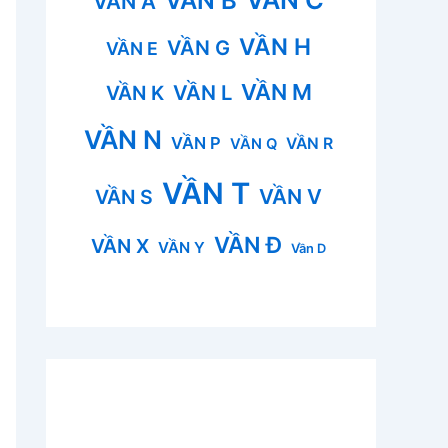
VẦN B
VẦN A
VẦN H
VẦN G
VẦN E
VẦN M
VẦN L
VẦN K
VẦN N
VẦN P
VẦN R
VẦN Q
VẦN T
VẦN V
VẦN S
VẦN Đ
VẦN X
VẦN Y
Vần D