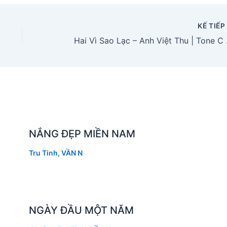
KẾ TIẾ
Hai Vì 
NẮNG ĐẸP MIỀN NAM
Tru Tinh
,
VẦN N
NGÀY ĐẦU MỘT NĂM