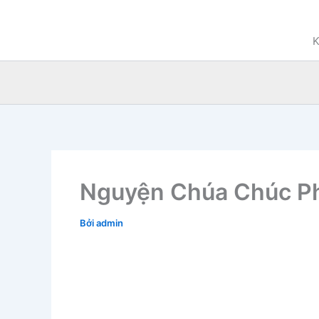
Nhảy
tới
K
nội
dung
Nguyện Chúa Chúc P
Bởi
admin