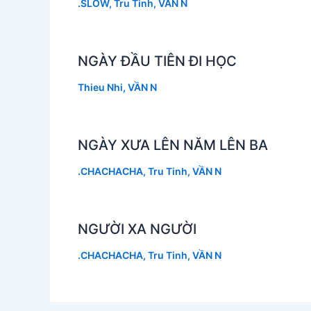
.SLOW
,
Tru Tinh
,
VẦN N
NGÀY ĐẦU TIÊN ĐI HỌC
Thieu Nhi
,
VẦN N
NGÀY XƯA LÊN NĂM LÊN BA
.CHACHACHA
,
Tru Tinh
,
VẦN N
NGƯỜI XA NGƯỜI
.CHACHACHA
,
Tru Tinh
,
VẦN N