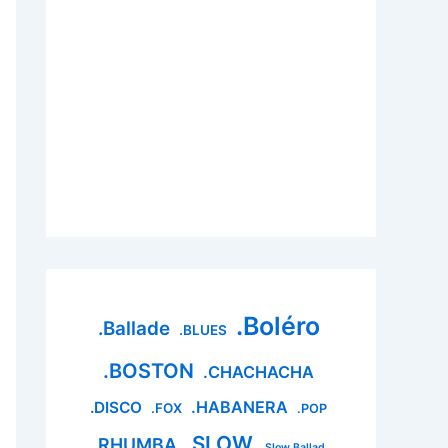
.Boléro
.Ballade
.BLUES
.BOSTON
.CHACHACHA
.HABANERA
.DISCO
.FOX
.POP
.SLOW
.RHUMBA
.Slow Ballad