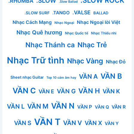
.SLOW ROCK
.SLOW
.RHUMBA
.Slow Ballad
.VALSE
.TANGO
.SLOW SURF
BALLAD
Nhạc Cách Mạng
Nhạc Ngoại lời Việt
Nhạc Ngoại
Nhạc Quê hương
Nhạc Quốc tế
Nhạc Thiếu nhi
Nhạc Thánh ca
Nhạc Trẻ
Nhạc Trữ tình
Nhạc Vàng
Nhạc Đỏ
VẦN B
VẦN A
Sheet nhạc Guitar
Top 10 cảm âm hay
VẦN C
VẦN H
VẦN G
VẦN K
VẦN E
VẦN N
VẦN M
VẦN L
VẦN P
VẦN R
VẦN Q
VẦN T
VẦN V
VẦN S
VẦN X
VẦN Y