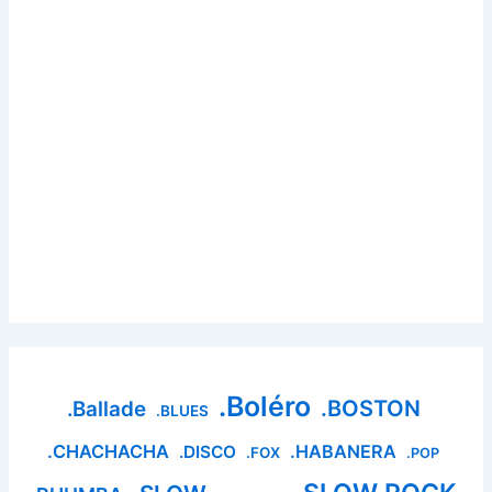
.Boléro
.BOSTON
.Ballade
.BLUES
.CHACHACHA
.HABANERA
.DISCO
.FOX
.POP