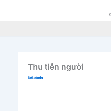
Nhảy
tới
K
nội
dung
Thu tiễn người
Bởi
admin