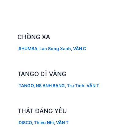
CHỒNG XA
.RHUMBA
,
Lan Song Xanh
,
VẦN C
TANGO DĨ VÃNG
.TANGO
,
NS ANH BANG
,
Tru Tinh
,
VẦN T
THẬT ĐÁNG YÊU
.DISCO
,
Thieu Nhi
,
VẦN T