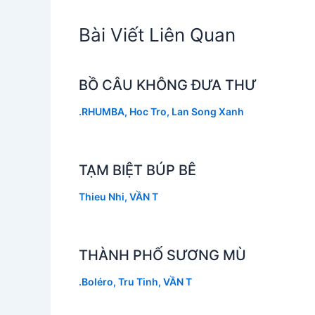
Bài Viết Liên Quan
BỒ CÂU KHÔNG ĐƯA THƯ
.RHUMBA
,
Hoc Tro
,
Lan Song Xanh
TẠM BIỆT BÚP BÊ
Thieu Nhi
,
VẦN T
THÀNH PHỐ SƯƠNG MÙ
.Boléro
,
Tru Tinh
,
VẦN T