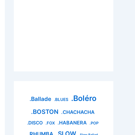
.Boléro
.Ballade
.BLUES
.BOSTON
.CHACHACHA
.HABANERA
.DISCO
.FOX
.POP
.SLOW
.RHUMBA
.Slow Ballad