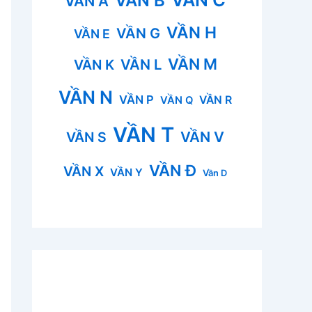
VẦN B
VẦN A
VẦN H
VẦN G
VẦN E
VẦN M
VẦN L
VẦN K
VẦN N
VẦN P
VẦN R
VẦN Q
VẦN T
VẦN V
VẦN S
VẦN Đ
VẦN X
VẦN Y
Vần D