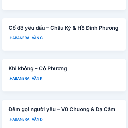
Cố đô yêu dấu – Châu Kỳ & Hồ Đình Phương
,
.HABANERA
VẦN C
Khi không – Cô Phượng
,
.HABANERA
VẦN K
Đêm gọi người yêu – Vũ Chương & Dạ Cầm
,
.HABANERA
VẦN Đ