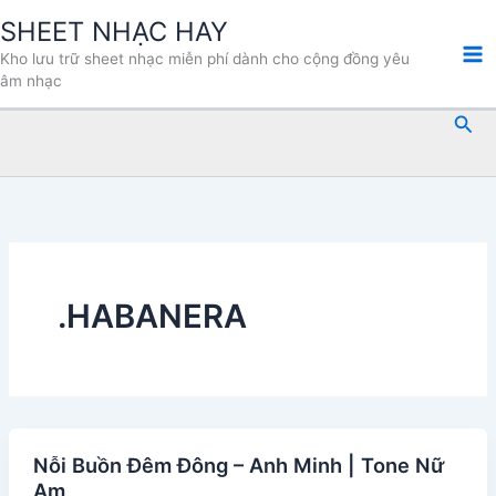
Nhảy
SHEET NHẠC HAY
tới
Kho lưu trữ sheet nhạc miễn phí dành cho cộng đồng yêu
nội
âm nhạc
dung
Tìm
kiế
.HABANERA
Nỗi Buồn Đêm Đông – Anh Minh | Tone Nữ
Am