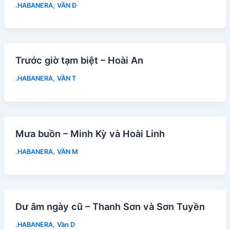
,
.HABANERA
VẦN Đ
Trước giờ tạm biệt – Hoài An
,
.HABANERA
VẦN T
Mưa buồn – Minh Kỳ và Hoài Linh
,
.HABANERA
VẦN M
Dư âm ngày cũ – Thanh Sơn và Sơn Tuyền
,
.HABANERA
Vần D