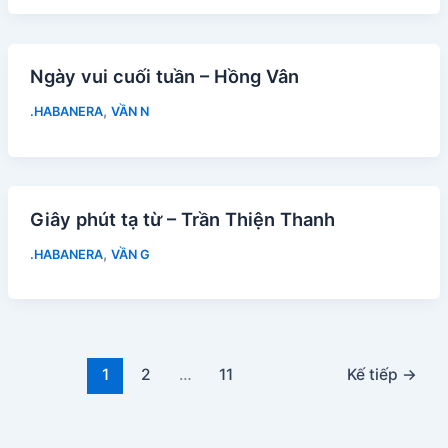
Ngày vui cuối tuần – Hồng Vân
,
.HABANERA
VẦN N
Giây phút tạ từ – Trần Thiện Thanh
,
.HABANERA
VẦN G
1
2
…
11
Kế tiếp
→