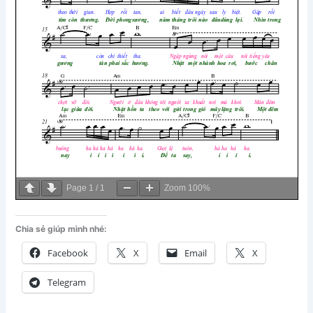
Page
1
/
1
Zoom
100%
Chia sẻ giúp mình nhé:
Facebook
X
Email
X
Telegram