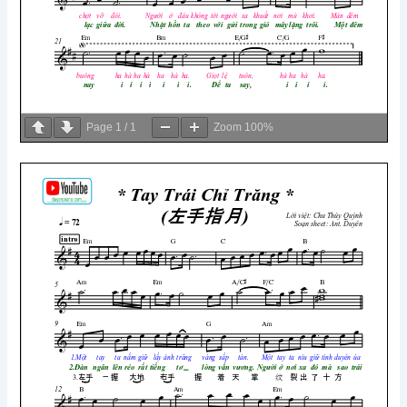
Page
1
/
1
Zoom
100%