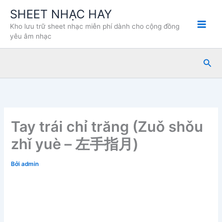
Nhảy
SHEET NHẠC HAY
tới
Kho lưu trữ sheet nhạc miễn phí dành cho cộng đồng
nội
yêu âm nhạc
dung
Tìm
kiế
Tay trái chỉ trăng (Zuǒ shǒu
zhǐ yuè – 左手指月)
Bởi
admin