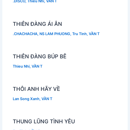
.DISCO
,
Thieu Nhi
,
VẦN T
THIÊN ĐÀNG ÁI ÂN
.CHACHACHA
,
NS LAM PHUONG
,
Tru Tinh
,
VẦN T
THIÊN ĐÀNG BÚP BÊ
Thieu Nhi
,
VẦN T
THÔI ANH HÃY VỀ
Lan Song Xanh
,
VẦN T
THUNG LŨNG TÌNH YÊU