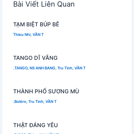
Bài Viết Liên Quan
TẠM BIỆT BÚP BÊ
Thieu Nhi
,
VẦN T
TANGO DĨ VÃNG
.TANGO
,
NS ANH BANG
,
Tru Tinh
,
VẦN T
THÀNH PHỐ SƯƠNG MÙ
.Boléro
,
Tru Tinh
,
VẦN T
THẬT ĐÁNG YÊU