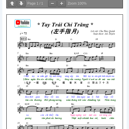
Page
1
/
1
Zoom
100%