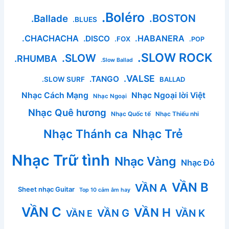
.Boléro
.BOSTON
.Ballade
.BLUES
.CHACHACHA
.HABANERA
.DISCO
.FOX
.POP
.SLOW ROCK
.SLOW
.RHUMBA
.Slow Ballad
.VALSE
.TANGO
.SLOW SURF
BALLAD
Nhạc Cách Mạng
Nhạc Ngoại lời Việt
Nhạc Ngoại
Nhạc Quê hương
Nhạc Quốc tế
Nhạc Thiếu nhi
Nhạc Thánh ca
Nhạc Trẻ
Nhạc Trữ tình
Nhạc Vàng
Nhạc Đỏ
VẦN B
VẦN A
Sheet nhạc Guitar
Top 10 cảm âm hay
VẦN C
VẦN H
VẦN G
VẦN K
VẦN E