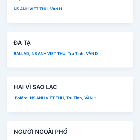
,
NS ANH VIET THU
VẦN H
ĐA TẠ
,
,
,
BALLAD
NS ANH VIET THU
Tru Tinh
VẦN Đ
HAI VÌ SAO LẠC
,
,
,
.Boléro
NS ANH VIET THU
Tru Tinh
VẦN H
NGƯỜI NGOÀI PHỐ