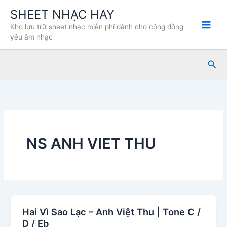
Nhảy
SHEET NHẠC HAY
tới
Kho lưu trữ sheet nhạc miễn phí dành cho cộng đồng
nội
yêu âm nhạc
dung
Tìm
kiế
NS ANH VIET THU
Hai Vì Sao Lạc – Anh Việt Thu | Tone C /
D / Eb