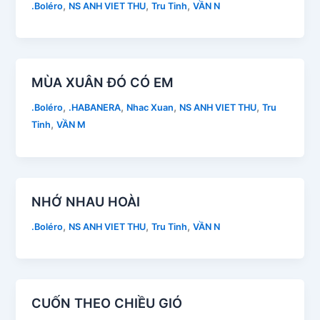
,
,
,
.Boléro
NS ANH VIET THU
Tru Tinh
VẦN N
MÙA XUÂN ĐÓ CÓ EM
,
,
,
,
.Boléro
.HABANERA
Nhac Xuan
NS ANH VIET THU
Tru
,
Tinh
VẦN M
NHỚ NHAU HOÀI
,
,
,
.Boléro
NS ANH VIET THU
Tru Tinh
VẦN N
CUỐN THEO CHIỀU GIÓ