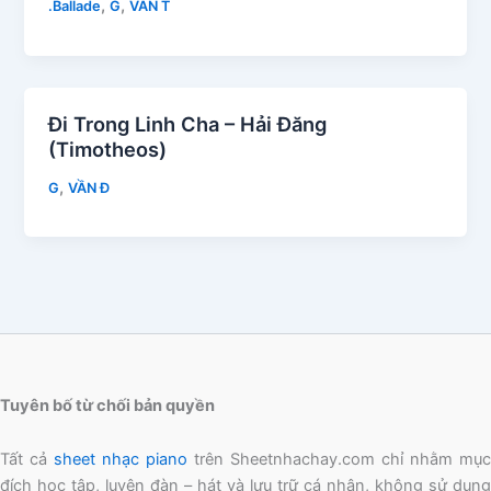
,
,
.Ballade
G
VẦN T
Đi Trong Linh Cha – Hải Đăng
(Timotheos)
,
G
VẦN Đ
Tuyên bố từ chối bản quyền
Tất cả
sheet nhạc piano
trên Sheetnhachay.com chỉ nhằm mục
đích học tập, luyện đàn – hát và lưu trữ cá nhân, không sử dụng