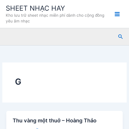
Nhảy
SHEET NHẠC HAY
tới
Kho lưu trữ sheet nhạc miễn phí dành cho cộng đồng
nội
yêu âm nhạc
dung
Tìm
kiế
G
Thu vàng một thuở – Hoàng Thảo