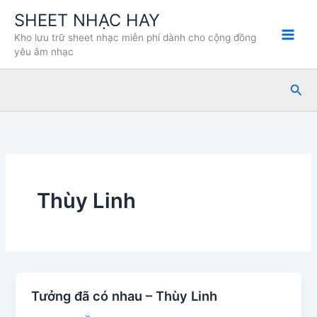
Nhảy
SHEET NHẠC HAY
tới
Kho lưu trữ sheet nhạc miễn phí dành cho cộng đồng
nội
yêu âm nhạc
dung
Tìm
kiế
Thùy Linh
Tưởng đã có nhau – Thùy Linh