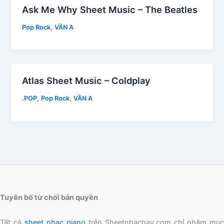
Ask Me Why Sheet Music – The Beatles
,
Pop Rock
VẦN A
Atlas Sheet Music – Coldplay
,
,
.POP
Pop Rock
VẦN A
Tuyên bố từ chối bản quyền
Tất cả
sheet nhạc piano
trên Sheetnhachay.com chỉ nhằm mục